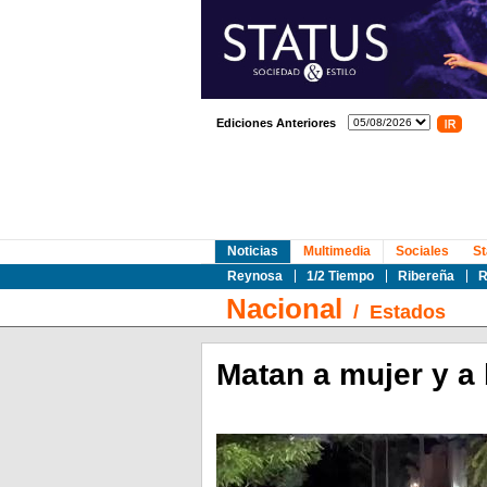
Ediciones Anteriores
Noticias
Multimedia
Sociales
St
Reynosa
1/2 Tiempo
Ribereña
R
Nacional
/
Estados
Matan a mujer y a