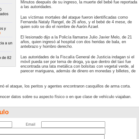
Minutos deepués de su ingreso, la muerte del bebé fue reportada
a las autoridades.
0
rados
Las víctimas mortales del ataque fueron identificadas como
Fernanda Nataly Rangel, de 26 años, y el bebé de 4 mese, de
quien solo se dio el nombre de Aarón Azael.
os y
)
El lesionado dijo a la Policía llamarse Julio Javier Melo, de 21
años, quien ingresó al hospital con dos heridas de bala, en
cia a un
antebrazo y hombro derecho.
Las autoridades de la Fiscalía General de Justicia indagan si el
o de 82
móvil pueda ser por tema de droga, ya que dentro del taxi fue
encontrada una lata metálica con bolsitas con vegetal verde, al
parecer mariguana, además de dinero en monedas y billetes, de
ó el ataque, los peritos y agentes encontraron casquillos de arma corta.
nocer datos sobre su aspecto físico o en que clase de vehículo viajaban.
ulo
Email