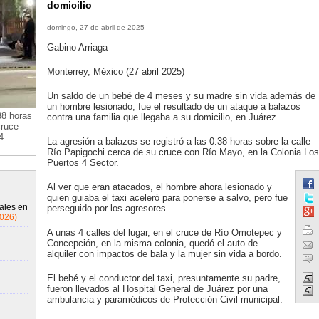
domicilio
domingo, 27 de abril de 2025
Gabino Arriaga
Monterrey, México (27 abril 2025)
Un saldo de un bebé de 4 meses y su madre sin vida además de
un hombre lesionado, fue el resultado de un ataque a balazos
38 horas
contra una familia que llegaba a su domicilio, en Juárez.
cruce
4
La agresión a balazos se registró a las 0:38 horas sobre la calle
Río Papigochi cerca de su cruce con Río Mayo, en la Colonia Los
Puertos 4 Sector.
Al ver que eran atacados, el hombre ahora lesionado y
quien guiaba el taxi aceleró para ponerse a salvo, pero fue
ales en
perseguido por los agresores.
2026)
A unas 4 calles del lugar, en el cruce de Río Omotepec y
Concepción, en la misma colonia, quedó el auto de
alquiler con impactos de bala y la mujer sin vida a bordo.
El bebé y el conductor del taxi, presuntamente su padre,
fueron llevados al Hospital General de Juárez por una
ambulancia y paramédicos de Protección Civil municipal.