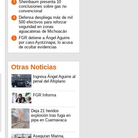
3
Sheinbaum presenta 10
conclusiones sobre gas no
convencional
4
Defensa despliega más de mil
500 efectivos para reforzar
seguridad en zonas
aguacateras de Michoacán
5
FGR detiene a Ángel Aguirre
por caso Ayotzinapa; lo acusa
de ocultar evidencias
Otras Noticias
Ingresa Ángel Aguirre al
penal del Altiplano
FGR Informa
Deja 21 heridos
explosión tras fuga en
pipa en Cuernavaca
Aseguran Marina,