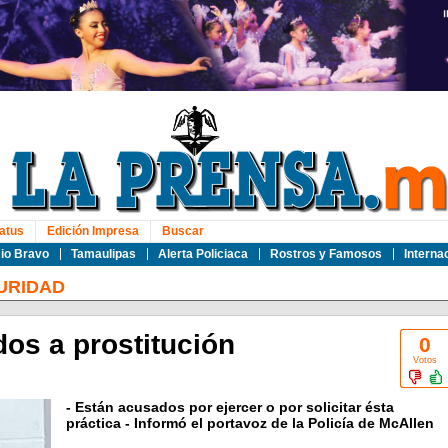
atus
Edición Impresa
Buscar
io Bravo
Tamaulipas
Alerta Policiaca
Rostros y Famosos
Interna
URIDAD
dos a prostitución
0
Votos
- Están acusados por ejercer o por solicitar ésta
práctica - Informó el portavoz de la Policía de McAllen