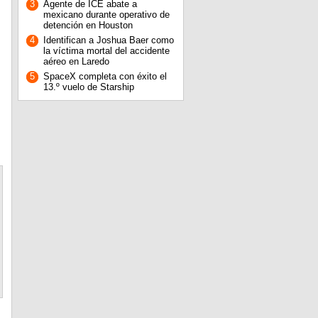
3
Agente de ICE abate a
mexicano durante operativo de
detención en Houston
4
Identifican a Joshua Baer como
la víctima mortal del accidente
aéreo en Laredo
5
SpaceX completa con éxito el
13.º vuelo de Starship