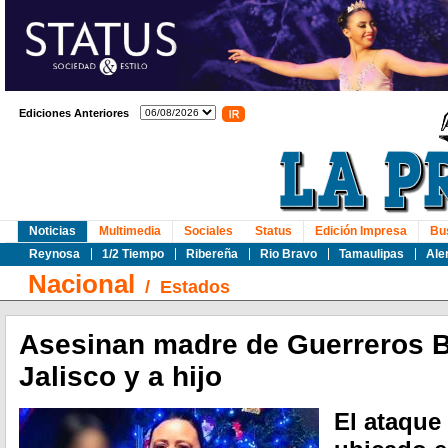
Ediciones Anteriores
Noticias
Multimedia
Sociales
Status
Edición Impresa
Bu
Reynosa
1/2 Tiempo
Ribereña
Rio Bravo
Tamaulipas
Ale
Nacional
/
Estados
Asesinan madre de Guerreros 
Jalisco y a hijo
El ataque