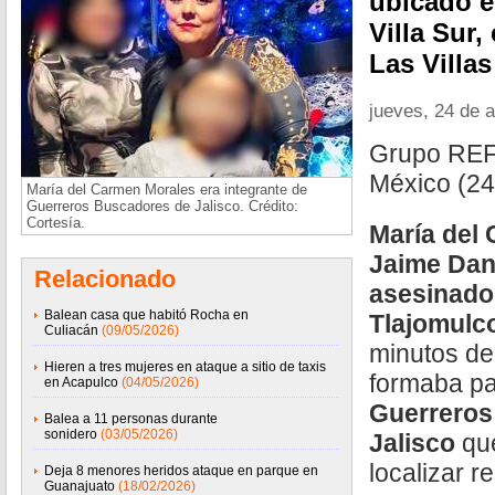
ubicado e
Villa Sur,
Las Villa
jueves, 24 de a
Grupo RE
México (24
María del Carmen Morales era integrante de
Guerreros Buscadores de Jalisco. Crédito:
Cortesía.
María del
Jaime Dan
Relacionado
asesinado
Balean casa que habitó Rocha en
Tlajomulc
Culiacán
(09/05/2026)
minutos de 
Hieren a tres mujeres en ataque a sitio de taxis
formaba pa
en Acapulco
(04/05/2026)
Guerreros
Balea a 11 personas durante
sonidero
(03/05/2026)
Jalisco
que
localizar 
Deja 8 menores heridos ataque en parque en
Guanajuato
(18/02/2026)