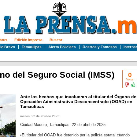
atus
Edición Impresa
Buscar
io Bravo
Tamaulipas
Alerta Policiaca
Rostros y Famosos
Interna
ano del Seguro Social (IMSS)
0
Votos
Ante los hechos que involucran al titular del Órgano de
Operación Administrativa Desconcentrado (OOAD) en
Tamaulipas
martes, 22 de abril de 2025
Ciudad Madero, Tamaulipas, 22 de abril de 2025
•El titular del OOAD fue detenido por la policía estatal cuando