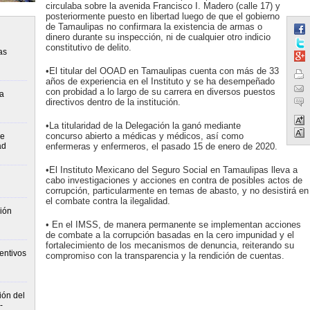
circulaba sobre la avenida Francisco I. Madero (calle 17) y
posteriormente puesto en libertad luego de que el gobierno
de Tamaulipas no confirmara la existencia de armas o
dinero durante su inspección, ni de cualquier otro indicio
constitutivo de delito.
as
•El titular del OOAD en Tamaulipas cuenta con más de 33
años de experiencia en el Instituto y se ha desempeñado
con probidad a lo largo de su carrera en diversos puestos
la
directivos dentro de la institución.
•La titularidad de la Delegación la ganó mediante
concurso abierto a médicas y médicos, así como
de
ad
enfermeras y enfermeros, el pasado 15 de enero de 2020.
•El Instituto Mexicano del Seguro Social en Tamaulipas lleva a
cabo investigaciones y acciones en contra de posibles actos de
corrupción, particularmente en temas de abasto, y no desistirá en
el combate contra la ilegalidad.
ión
• En el IMSS, de manera permanente se implementan acciones
de combate a la corrupción basadas en la cero impunidad y el
fortalecimiento de los mecanismos de denuncia, reiterando su
entivos
compromiso con la transparencia y la rendición de cuentas.
ión del
-