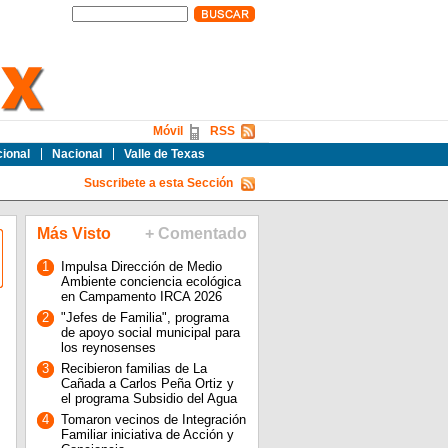
Móvil
RSS
cional
Nacional
Valle de Texas
Suscribete a esta Sección
Más Visto
+ Comentado
1
Impulsa Dirección de Medio
Ambiente conciencia ecológica
en Campamento IRCA 2026
2
"Jefes de Familia", programa
de apoyo social municipal para
los reynosenses
3
Recibieron familias de La
Cañada a Carlos Peña Ortiz y
el programa Subsidio del Agua
4
Tomaron vecinos de Integración
Familiar iniciativa de Acción y