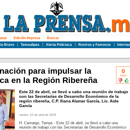
atus
Edición Impresa
Buscar
io Bravo
Tamaulipas
Alerta Policiaca
Rostros y Famosos
Interna
nación para impulsar la
0
Votos
ica en la Región Ribereña
Este 22 de abril, se llevó a cabo una reunión de trabajo
con las Secretarías de Desarrollo Económico de la
región ribereña, C.P. Iliana Alamar García, Lic. Aide
García
martes, 22 de abril de 2025
H. Camargo, Tamps - Este 22 de abril, se llevó a cabo una
reunión de trabajo con las Secretarías de Desarrollo Económico