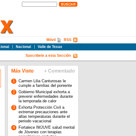
Móvil
RSS
cional
Nacional
Valle de Texas
Suscribete a esta Sección
Más Visto
+ Comentado
1
Carmen Lilia Canturosas le
cumple a familias del poniente
2
Gobierno Municipal exhorta a
prevenir enfermedades durante
la temporada de calor
3
Exhorta Protección Civil a
extremar precauciones ante
altas temperaturas durante el
periodo vacacional
4
Fortalece IMJUVE salud mental
de Jóvenes con terapias