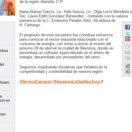
de la región ribereña, C.P.
Iliana Alamar García, Lic. Aide García, Lic. Olga Lucía Mendiola y
Tec. Laura Edith González Benavidez , contando con la valiosa
presencia de la C. Ernestina Perales Ortiz, Alcaldesa de
H. Camargo.
El propósito de este encuentro fue coordinar esfuerzos
para convocar al sector industrial relacionado con el
consumo de energía, con miras a asistir al evento del
próximo 29 de abril en la ciudad de Reynosa, donde se
ctura
presentará un software especializado en el ahorro de
energía, desarrollado por proveedores del ramo.
del
Seguimos impulsando iniciativas que fortalezcan la
competitividad y sostenibilidad de nuestra región.
#HeroicaCamargo
#HagamosLoQueNosToca
#
Alvaro
ua
aum en
imer