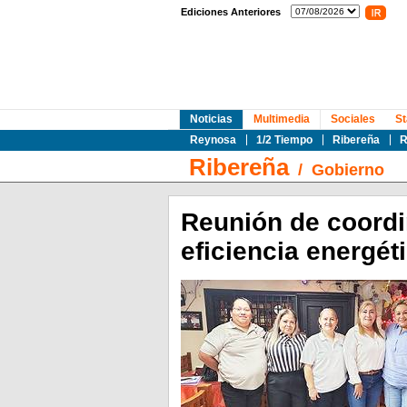
Ediciones Anteriores
Noticias
Multimedia
Sociales
St
Reynosa
1/2 Tiempo
Ribereña
R
Ribereña
/
Gobierno
Reunión de coordi
eficiencia energét