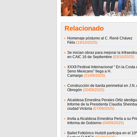
Relacionado
Homenaje póstumo al C. René Chávez
Félix
(19/10/2025)
Se inician obras para mejorar la Infraestru
en CAIC 16 de Septiembre
(03/10/2025)
XXXII Festival Internacional “ En la Costa 
Seno Mexicano” llega a H.
Camargo
(21/09/2025)
Construcción de barda perimetral en J.N. 
Obregón
(20/09/2025)
Alcaldesa Ernestina Perales Ortíz atestig
Informe de la Presidenta Claudia Sheinb
ciudad Victoria
(07/09/2025)
Invita a Alcaldesa Ernestina Perla a su Pr
Informa de Gobierno
(04/09/2025)
Ballet Folklórico Huitzill participa en el 10º