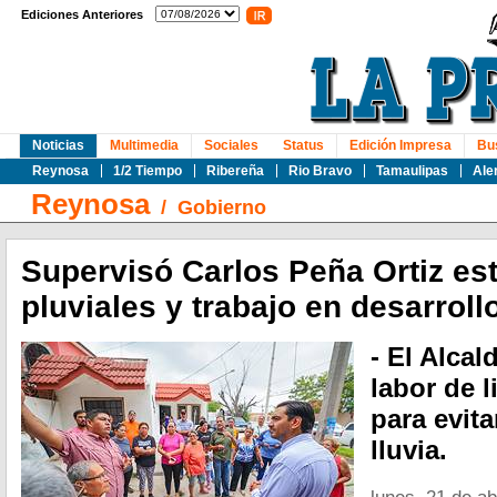
Ediciones Anteriores
Noticias
Multimedia
Sociales
Status
Edición Impresa
Bu
Reynosa
1/2 Tiempo
Ribereña
Rio Bravo
Tamaulipas
Ale
Reynosa
/
Gobierno
Supervisó Carlos Peña Ortiz es
pluviales y trabajo en desarroll
- El Alca
labor de 
para evit
lluvia.