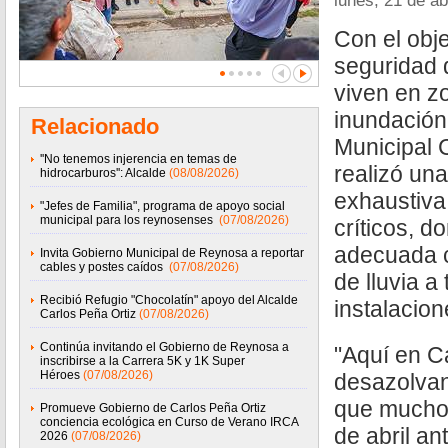
lunes, 21 de ab
Con el obje
seguridad 
viven en z
inundación
Relacionado
Municipal 
''No tenemos injerencia en temas de
realizó un
hidrocarburos'': Alcalde
(08/08/2026)
exhaustiva
"Jefes de Familia", programa de apoyo social
municipal para los reynosenses
(07/08/2026)
críticos, d
adecuada 
Invita Gobierno Municipal de Reynosa a reportar
cables y postes caídos
(07/08/2026)
de lluvia a
Recibió Refugio "Chocolatín" apoyo del Alcalde
instalacion
Carlos Peña Ortiz
(07/08/2026)
Continúa invitando el Gobierno de Reynosa a
"Aquí en C
inscribirse a la Carrera 5K y 1K Super
Héroes
(07/08/2026)
desazolvan
que muchos
Promueve Gobierno de Carlos Peña Ortiz
conciencia ecológica en Curso de Verano IRCA
de abril an
2026
(07/08/2026)