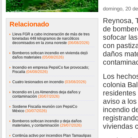
domingo, 20 de
Reynosa, 
Relacionado
de bomber
Lleva FGR a cabo incineración de más de tres
sofocar las
toneladas 448 kilogramos de narcóticos
decomisados en la zona noreste
(06/08/2026)
con pastiza
daños mate
Bomberos sofocan incendio en vivienda dejó
daños materiales
(05/08/2026)
contaminac
Incendio en empresa PepsiCo fue provocado;
Fiscalía
(04/08/2026)
Los hechos
Cuatro lesionados en incendio
(03/08/2026)
colonia Ba
residentes
Incendio en Los Almendros deja daños y
contaminación
(30/07/2026)
aviso a lo
Sostiene Fiscalía reunión con PepsiCo
incendio d
México
(30/07/2026)
registrando
Bomberos sofocan incendio y deja daños
viviendas 
materiales, y contaminación
(29/07/2026)
Continúa activo por incendios Plan Tamaulipas