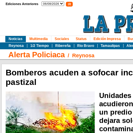
Ediciones Anteriores
Noticias
Multimedia
Sociales
Status
Edición Impresa
Bu
Reynosa
1/2 Tiempo
Ribereña
Rio Bravo
Tamaulipas
Ale
Alerta Policiaca
/
Reynosa
Bomberos acuden a sofocar inc
pastizal
Unidades
acudieron
un predio
dejara so
contamina