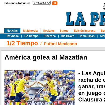
Ediciones Anteriores
Noticias
Multimedia
Sociales
Status
Edición Impresa
Bu
Reynosa
1/2 Tiempo
Ribereña
Rio Bravo
Tamaulipas
Ale
1/2 Tiempo
/
Futbol Mexicano
América golea al Mazatlán
- Las Agu
racha de 
ganar, tra
en juego 
Clausura 