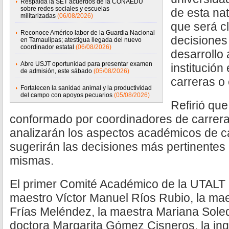
Respalda la SET acuerdos de la CONAEDU
sobre redes sociales y escuelas
de esta na
militarizadas
(06/08/2026)
que será c
Reconoce Américo labor de la Guardia Nacional
decisiones
en Tamaulipas; atestigua llegada del nuevo
coordinador estatal
(06/08/2026)
desarrollo
Abre USJT oportunidad para presentar examen
institución
de admisión, este sábado
(05/08/2026)
carreras o 
Fortalecen la sanidad animal y la productividad
del campo con apoyos pecuarios
(05/08/2026)
Refirió que
conformado por coordinadores de carrera
analizarán los aspectos académicos de c
sugerirán las decisiones más pertinentes 
mismas.
El primer Comité Académico de la UTALT e
maestro Víctor Manuel Ríos Rubio, la ma
Frías Meléndez, la maestra Mariana Soled
doctora Margarita Gómez Cisneros, la in