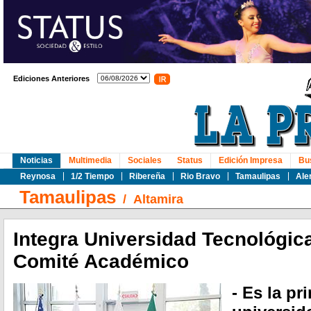
Ediciones Anteriores
Noticias
Multimedia
Sociales
Status
Edición Impresa
Bu
Reynosa
1/2 Tiempo
Ribereña
Rio Bravo
Tamaulipas
Ale
Tamaulipas
/
Altamira
Integra Universidad Tecnológic
Comité Académico
- Es la pr