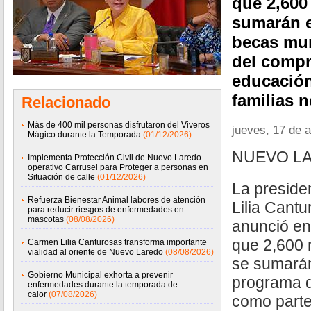
que 2,600
sumarán e
becas mun
del compr
educación
familias 
Relacionado
Más de 400 mil personas disfrutaron del Viveros
jueves, 17 de a
Mágico durante la Temporada
(01/12/2026)
NUEVO LA
Implementa Protección Civil de Nuevo Laredo
operativo Carrusel para Proteger a personas en
Situación de calle
(01/12/2026)
La preside
Refuerza Bienestar Animal labores de atención
Lilia Cantu
para reducir riesgos de enfermedades en
mascotas
(08/08/2026)
anunció en
que 2,600 
Carmen Lilia Canturosas transforma importante
vialidad al oriente de Nuevo Laredo
(08/08/2026)
se sumarán
Gobierno Municipal exhorta a prevenir
programa d
enfermedades durante la temporada de
calor
(07/08/2026)
como parte