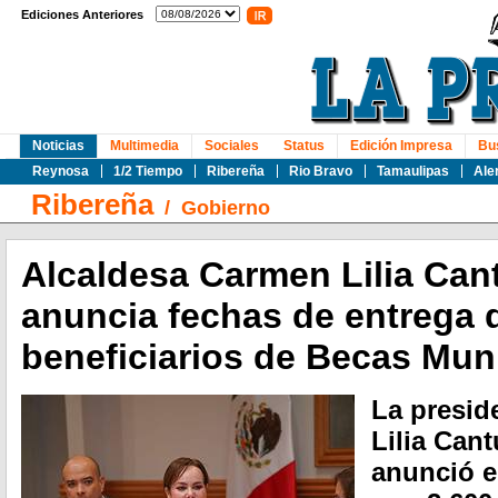
Ediciones Anteriores
Noticias
Multimedia
Sociales
Status
Edición Impresa
Bu
Reynosa
1/2 Tiempo
Ribereña
Rio Bravo
Tamaulipas
Ale
Ribereña
/
Gobierno
Alcaldesa Carmen Lilia Can
anuncia fechas de entrega d
beneficiarios de Becas Mun
La presid
Lilia Cant
anunció e