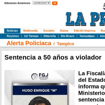
Ediciones Anteriores
Noticias
Multimedia
Sociales
Status
Edición Impresa
Bu
Reynosa
1/2 Tiempo
Ribereña
Rio Bravo
Tamaulipas
Ale
Alerta Policiaca
/
Tampico
Sentencia a 50 años a violador
La Fiscalí
del Estad
informa q
Ministeri
sentencia