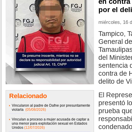
en contra
por el del
miércoles, 16 d
Tampico, T
General de
Tamaulipas
del Ministe
sentencia 
contra de 
delito de V
El Represe
Relacionado
presentó l
Vincularon al padre de Dafne por presuntamente
prueba que
violarla
(05/08/2026)
responsabi
Vinculan a proceso a mujer acusada de captar a
una menor para explotación sexual en Estados
condenado e
Unidos
(12/07/2026)