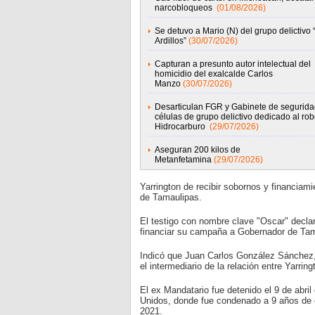
narcobloqueos
(01/08/2026)
Se detuvo a Mario (N) del grupo delictivo 
Ardillos”
(30/07/2026)
Capturan a presunto autor intelectual del
homicidio del exalcalde Carlos
Manzo
(30/07/2026)
Desarticulan FGR y Gabinete de segurida
células de grupo delictivo dedicado al ro
Hidrocarburo
(29/07/2026)
Aseguran 200 kilos de
Metanfetamina
(29/07/2026)
Yarrington de recibir sobornos y financiam
de Tamaulipas.
El testigo con nombre clave "Oscar" declar
financiar su campaña a Gobernador de Tam
Indicó que Juan Carlos González Sánchez, 
el intermediario de la relación entre Yarrin
El ex Mandatario fue detenido el 9 de abril 
Unidos, donde fue condenado a 9 años de c
2021.