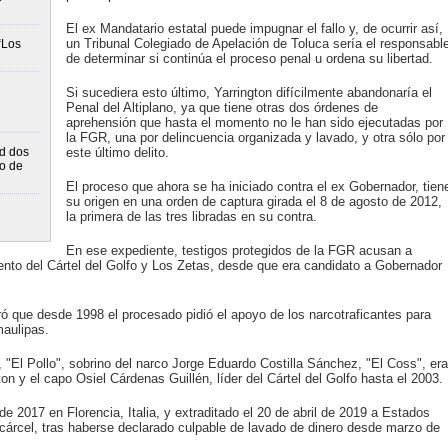
El ex Mandatario estatal puede impugnar el fallo y, de ocurrir así,
un Tribunal Colegiado de Apelación de Toluca sería el responsabl
“Los
de determinar si continúa el proceso penal u ordena su libertad.
Si sucediera esto último, Yarrington difícilmente abandonaría el
Penal del Altiplano, ya que tiene otras dos órdenes de
aprehensión que hasta el momento no le han sido ejecutadas por
la FGR, una por delincuencia organizada y lavado, y otra sólo por
d dos
este último delito.
bo de
El proceso que ahora se ha iniciado contra el ex Gobernador, tien
su origen en una orden de captura girada el 8 de agosto de 2012,
la primera de las tres libradas en su contra.
En ese expediente, testigos protegidos de la FGR acusan a
iento del Cártel del Golfo y Los Zetas, desde que era candidato a Gobernador
ó que desde 1998 el procesado pidió el apoyo de los narcotraficantes para
aulipas.
"El Pollo", sobrino del narco Jorge Eduardo Costilla Sánchez, "El Coss", era
gton y el capo Osiel Cárdenas Guillén, líder del Cártel del Golfo hasta el 2003.
de 2017 en Florencia, Italia, y extraditado el 20 de abril de 2019 a Estados
árcel, tras haberse declarado culpable de lavado de dinero desde marzo de