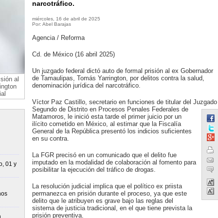
narcotráfico.
miércoles, 16 de abril de 2025
Por: Abel Barajas
Agencia / Reforma
Cd. de México (16 abril 2025)
Un juzgado federal dictó auto de formal prisión al ex Gobernador
de Tamaulipas, Tomás Yarrington, por delitos contra la salud,
sión al
denominación jurídica del narcotráfico.
ington
ial
Víctor Paz Castillo, secretario en funciones de titular del Juzgado
Segundo de Distrito en Procesos Penales Federales de
Matamoros, le inició esta tarde el primer juicio por un
ilícito cometido en México, al estimar que la Fiscalía
General de la República presentó los indicios suficientes
en su contra.
La FGR precisó en un comunicado que el delito fue
imputado en la modalidad de colaboración al fomento para
o, 01 y
posibilitar la ejecución del tráfico de drogas.
La resolución judicial implica que el político ex priista
permanezca en prisión durante el proceso, ya que este
nos
delito que le atribuyen es grave bajo las reglas del
sistema de justicia tradicional, en el que tiene prevista la
prisión preventiva.
n