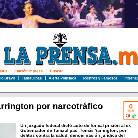
atus
Edición Impresa
Buscar
io Bravo
Tamaulipas
Alerta Policiaca
Rostros y Famosos
Interna
arrington por narcotráfico
0
Votos
Un juzgado federal dictó auto de formal prisión al ex
Gobernador de Tamaulipas, Tomás Yarrington, por
delitos contra la salud, denominación jurídica del