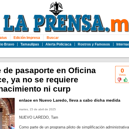
atus
Edición Impresa
Buscar
io Bravo
Tamaulipas
Alerta Policiaca
Rostros y Famosos
Interna
e de pasaporte en Oficina
0
Votos
e, ya no se requiere
nacimiento ni curp
enlace en Nuevo Laredo, lleva a cabo dicha medida
martes, 15 de abril de 2025
NUEVO LAREDO, Tam
Como parte de un programa piloto de simplificación administrativa