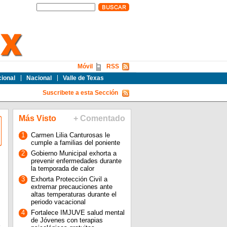
Móvil
RSS
cional
Nacional
Valle de Texas
Suscribete a esta Sección
Más Visto
+ Comentado
1
Carmen Lilia Canturosas le
cumple a familias del poniente
2
Gobierno Municipal exhorta a
prevenir enfermedades durante
la temporada de calor
3
Exhorta Protección Civil a
extremar precauciones ante
altas temperaturas durante el
periodo vacacional
4
Fortalece IMJUVE salud mental
de Jóvenes con terapias