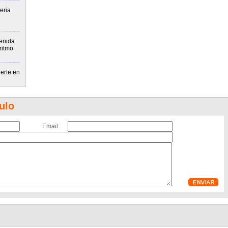
eria
enida
ritmo
erte en
ulo
Email