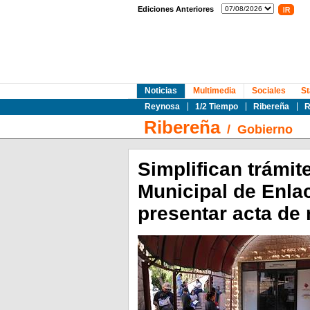
Ediciones Anteriores
Noticias
Multimedia
Sociales
St
Reynosa
1/2 Tiempo
Ribereña
R
Ribereña
/
Gobierno
Simplifican trámit
Municipal de Enlac
presentar acta de 