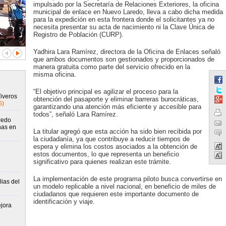
impulsado por la Secretaría de Relaciones Exteriores, la oficina
municipal de enlace en Nuevo Laredo, lleva a cabo dicha medida
para la expedición en esta frontera donde el solicitantes ya no
necesita presentar su acta de nacimiento ni la Clave Única de
Registro de Población (CURP).
Yadhira Lara Ramírez, directora de la Oficina de Enlaces señaló
que ambos documentos son gestionados y proporcionados de
manera gratuita como parte del servicio ofrecido en la
misma oficina.
“El objetivo principal es agilizar el proceso para la
Viveros
obtención del pasaporte y eliminar barreras burocráticas,
6)
garantizando una atención más eficiente y accesible para
todos”, señaló Lara Ramírez.
redo
nas en
La titular agregó que esta acción ha sido bien recibida por
la ciudadanía, ya que contribuye a reducir tiempos de
espera y elimina los costos asociados a la obtención de
estos documentos, lo que representa un beneficio
significativo para quienes realizan este trámite.
La implementación de este programa piloto busca convertirse en
ias del
un modelo replicable a nivel nacional, en beneficio de miles de
ciudadanos que requieren este importante documento de
identificación y viaje.
jora