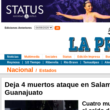
Ediciones Anteriores
Noticias
Multimedia
Sociales
Status
Edición Impresa
Bu
Reynosa
1/2 Tiempo
Ribereña
Rio Bravo
Tamaulipas
Ale
Nacional
/
Estados
Deja 4 muertos ataque en Sala
Guanajuato
Cuatro mu