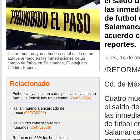
el saldo 
las inmed
de futbol
Salamanca
acuerdo c
reportes.
Cuatro muertos y dos heridos es el saldo de un
lunes, 14 de ab
ataque armado en las inmediaciones de un
campo de futbol en Salamanca, Guanajuato.
Crédito: Especial
/REFORM
Relacionado
Cd. de Méx
Emboscan y asesinan a dos policías estatales en
Cuatro mue
San Luis Potosí; hay un detenido
(26/07/2026)
el saldo d
Hallan muerto a encargado de
anexo
(25/07/2026)
las inmedi
de futbol e
Hallan tres cabezas y restos
humanos
(25/07/2026)
Salamanca
Reducen en 58% los homicidios