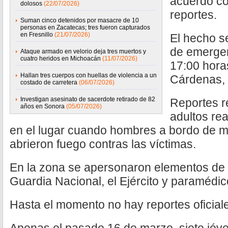
acuerdo co
dolosos
(22/07/2026)
reportes.
Suman cinco detenidos por masacre de 10
personas en Zacatecas; tres fueron capturados
en Fresnillo
(21/07/2026)
El hecho se
de emergen
Ataque armado en velorio deja tres muertos y
cuatro heridos en Michoacán
(11/07/2026)
17:00 hora
Hallan tres cuerpos con huellas de violencia a un
Cárdenas, 
costado de carretera
(06/07/2026)
Investigan asesinato de sacerdote retirado de 82
Reportes r
años en Sonora
(05/07/2026)
adultos rea
en el lugar cuando hombres a bordo de mo
abrieron fuego contras las víctimas.
En la zona se apersonaron elementos de la
Guardia Nacional, el Ejército y paramédic
Hasta el momento no hay reportes oficial