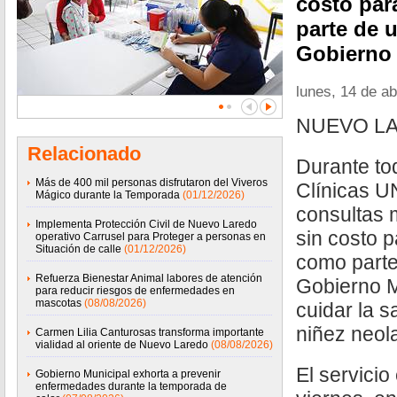
costo par
parte de u
Gobierno 
lunes, 14 de ab
NUEVO LA
Relacionado
Durante tod
Más de 400 mil personas disfrutaron del Viveros
Clínicas U
Mágico durante la Temporada
(01/12/2026)
consultas 
Implementa Protección Civil de Nuevo Laredo
sin costo p
operativo Carrusel para Proteger a personas en
Situación de calle
(01/12/2026)
como parte 
Refuerza Bienestar Animal labores de atención
Gobierno M
para reducir riesgos de enfermedades en
mascotas
(08/08/2026)
cuidar la s
niñez neol
Carmen Lilia Canturosas transforma importante
vialidad al oriente de Nuevo Laredo
(08/08/2026)
El servicio
Gobierno Municipal exhorta a prevenir
enfermedades durante la temporada de