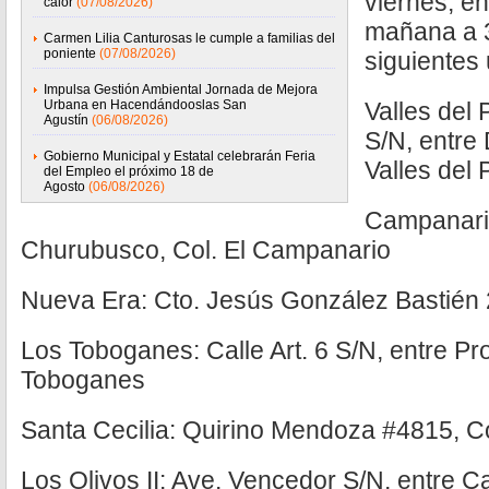
viernes, en
calor
(07/08/2026)
mañana a 3
Carmen Lilia Canturosas le cumple a familias del
poniente
(07/08/2026)
siguientes
Impulsa Gestión Ambiental Jornada de Mejora
Urbana en Hacendándooslas San
Valles del 
Agustín
(06/08/2026)
S/N, entre 
Gobierno Municipal y Estatal celebrarán Feria
Valles del 
del Empleo el próximo 18 de
Agosto
(06/08/2026)
Campanario
Churubusco, Col. El Campanario
Nueva Era: Cto. Jesús González Bastién
Los Toboganes: Calle Art. 6 S/N, entre Pr
Toboganes
Santa Cecilia: Quirino Mendoza #4815, Co
Los Olivos II: Ave. Vencedor S/N, entre 