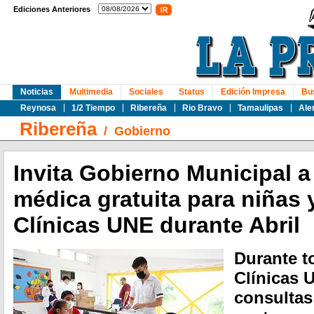
Ediciones Anteriores
Noticias
Multimedia
Sociales
Status
Edición Impresa
Bu
Reynosa
1/2 Tiempo
Ribereña
Rio Bravo
Tamaulipas
Ale
Ribereña
/
Gobierno
Invita Gobierno Municipal 
médica gratuita para niñas 
Clínicas UNE durante Abril
Durante to
Clínicas 
consultas