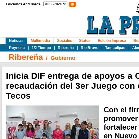
Ediciones Anteriores
Noticias
Multimedia
Sociales
Status
Edición Impresa
Bu
Reynosa
1/2 Tiempo
Ribereña
Rio Bravo
Tamaulipas
Ale
Ribereña
/
Gobierno
Inicia DIF entrega de apoyos a 
recaudación del 3er Juego con
Tecos
Con el fi
promover 
fortalecer
en Nuevo 