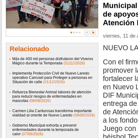
Municipal 
de apoyos
Atención 
viernes, 11 de 
NUEVO LA
Relacionado
Más de 400 mil personas disfrutaron del Viveros
Con el firm
Mágico durante la Temporada
(01/12/2026)
promover la
Implementa Protección Civil de Nuevo Laredo
fortalecer 
operativo Carrusel para Proteger a personas en
Situación de calle
(01/12/2026)
en Nuevo L
Refuerza Bienestar Animal labores de atención
DIF Municip
para reducir riesgos de enfermedades en
mascotas
(08/08/2026)
entrega de
de Atenció
Carmen Lilia Canturosas transforma importante
vialidad al oriente de Nuevo Laredo
(08/08/2026)
a los fond
Gobierno Municipal exhorta a prevenir
Juego con 
enfermedades durante la temporada de
calor
(07/08/2026)
béisbol Te