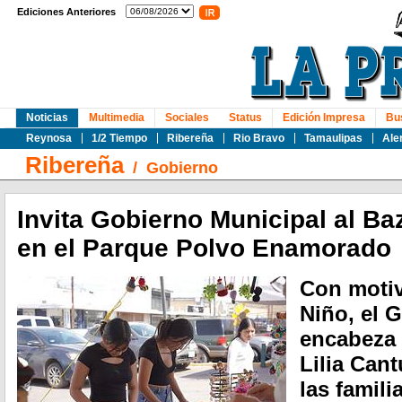
Ediciones Anteriores
Noticias
Multimedia
Sociales
Status
Edición Impresa
Bu
Reynosa
1/2 Tiempo
Ribereña
Rio Bravo
Tamaulipas
Ale
Ribereña
/
Gobierno
Invita Gobierno Municipal al Ba
en el Parque Polvo Enamorado
Con motiv
Niño, el 
encabeza 
Lilia Cant
las famil