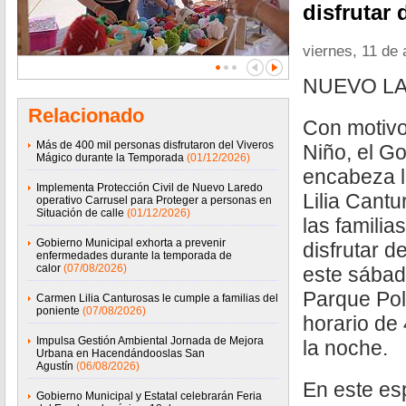
disfrutar 
viernes, 11 de 
NUEVO LA
Relacionado
Con motivo
Más de 400 mil personas disfrutaron del Viveros
Niño, el G
Mágico durante la Temporada
(01/12/2026)
encabeza l
Implementa Protección Civil de Nuevo Laredo
Lilia Cantu
operativo Carrusel para Proteger a personas en
Situación de calle
(01/12/2026)
las famili
Gobierno Municipal exhorta a prevenir
disfrutar d
enfermedades durante la temporada de
calor
(07/08/2026)
este sábado
Parque Po
Carmen Lilia Canturosas le cumple a familias del
poniente
(07/08/2026)
horario de 
Impulsa Gestión Ambiental Jornada de Mejora
la noche.
Urbana en Hacendándooslas San
Agustín
(06/08/2026)
En este es
Gobierno Municipal y Estatal celebrarán Feria