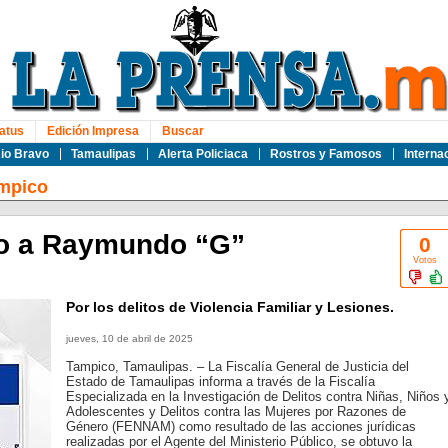
atus
Edición Impresa
Buscar
io Bravo
Tamaulipas
Alerta Policiaca
Rostros y Famosos
Interna
mpico
so a Raymundo “G”
0
Votos
Por los delitos de Violencia Familiar y Lesiones.
jueves, 10 de abril de 2025
Tampico, Tamaulipas. – La Fiscalía General de Justicia del
Estado de Tamaulipas informa a través de la Fiscalía
Especializada en la Investigación de Delitos contra Niñas, Niños 
Adolescentes y Delitos contra las Mujeres por Razones de
Género (FENNAM) como resultado de las acciones jurídicas
realizadas por el Agente del Ministerio Público, se obtuvo la