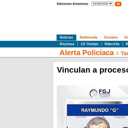
Ediciones Anteriores
Noticias
Multimedia
Sociales
St
Reynosa
1/2 Tiempo
Ribereña
R
Alerta Policiaca
/
Ta
Vinculan a proce