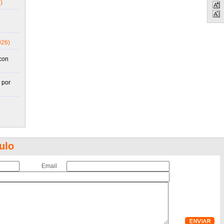
)
026)
con
 por
ulo
Email