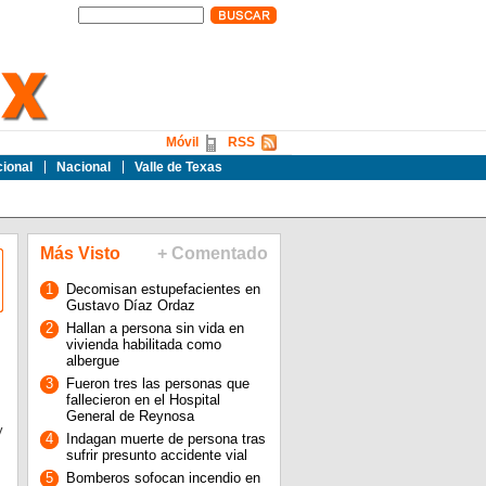
Móvil
RSS
cional
Nacional
Valle de Texas
Más Visto
+ Comentado
1
Decomisan estupefacientes en
Gustavo Díaz Ordaz
2
Hallan a persona sin vida en
vivienda habilitada como
albergue
3
Fueron tres las personas que
fallecieron en el Hospital
General de Reynosa
y
4
Indagan muerte de persona tras
sufrir presunto accidente vial
5
Bomberos sofocan incendio en