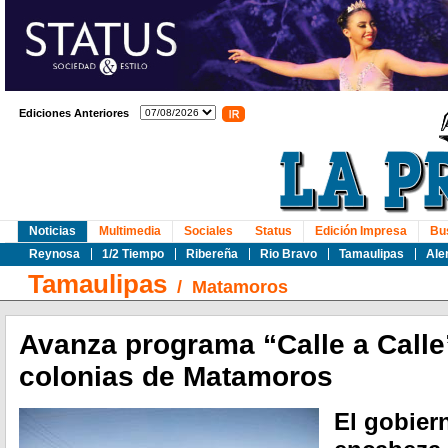
Ediciones Anteriores
Noticias
Multimedia
Sociales
Status
Edición Impresa
Bu
Reynosa
1/2 Tiempo
Ribereña
Rio Bravo
Tamaulipas
Ale
Tamaulipas
/
Matamoros
Avanza programa “Calle a Calle”
colonias de Matamoros
El gobier