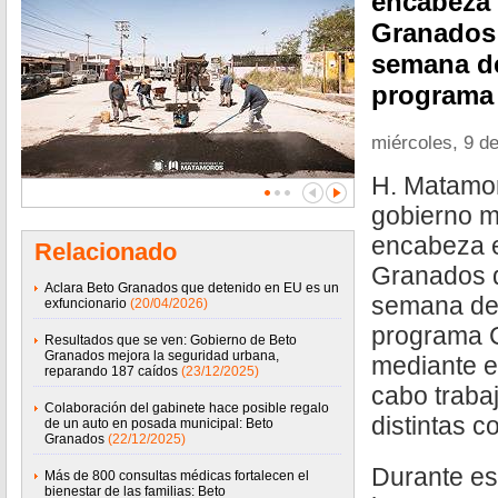
encabeza 
Granados 
semana de
programa 
miércoles, 9 de
H. Matamor
gobierno m
encabeza e
Relacionado
Granados d
Aclara Beto Granados que detenido en EU es un
semana de 
exfuncionario
(20/04/2026)
programa C
Resultados que se ven: Gobierno de Beto
Granados mejora la seguridad urbana,
mediante el
reparando 187 caídos
(23/12/2025)
cabo traba
Colaboración del gabinete hace posible regalo
distintas c
de un auto en posada municipal: Beto
Granados
(22/12/2025)
Durante est
Más de 800 consultas médicas fortalecen el
bienestar de las familias: Beto