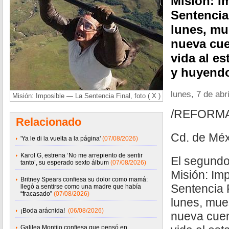
Misión: I
Sentencia
lunes, mu
nueva cue
vida al e
y huyendo
lunes, 7 de abr
Misión: Imposible — La Sentencia Final, foto ( X )
/REFORM
Relacionado
Cd. de Méx
'Ya le di la vuelta a la página'
(07/08/2026)
Karol G, estrena ‘No me arrepiento de sentir
El segundo 
tanto’, su esperado sexto álbum
(07/08/2026)
Misión: Im
Britney Spears confiesa su dolor como mamá:
Sentencia 
llegó a sentirse como una madre que había
“fracasado”
(07/08/2026)
lunes, mue
¡Boda arácnida!
(06/08/2026)
nueva cuen
Galilea Montijo confiesa que pensó en