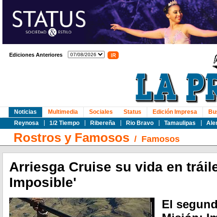
Ediciones Anteriores
Noticias
Multimedia
Sociales
Status
Edición Impresa
Bu
Reynosa
1/2 Tiempo
Ribereña
Rio Bravo
Tamaulipas
Ale
Rostros y Famosos
/
Famosos
Arriesga Cruise su vida en tráil
Imposible'
El segund