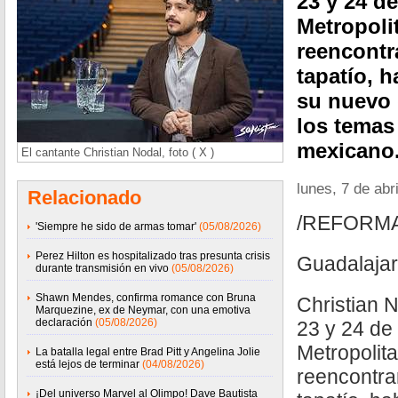
23 y 24 d
Metropoli
reencontr
tapatío, 
su nuevo 
los temas
mexicano
El cantante Christian Nodal, foto ( X )
lunes, 7 de abr
Relacionado
/REFORM
'Siempre he sido de armas tomar'
(05/08/2026)
Perez Hilton es hospitalizado tras presunta crisis
Guadalajar
durante transmisión en vivo
(05/08/2026)
Shawn Mendes, confirma romance con Bruna
Christian 
Marquezine, ex de Neymar, con una emotiva
declaración
(05/08/2026)
23 y 24 de
Metropolita
La batalla legal entre Brad Pitt y Angelina Jolie
está lejos de terminar
(04/08/2026)
reencontra
¡Del universo Marvel al Olimpo! Dave Bautista