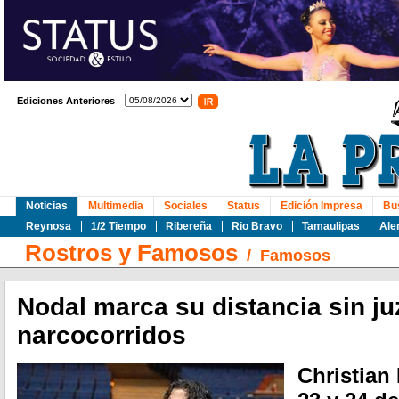
Ediciones Anteriores
Noticias
Multimedia
Sociales
Status
Edición Impresa
Bu
Reynosa
1/2 Tiempo
Ribereña
Rio Bravo
Tamaulipas
Ale
Rostros y Famosos
/
Famosos
Nodal marca su distancia sin ju
narcocorridos
Christian