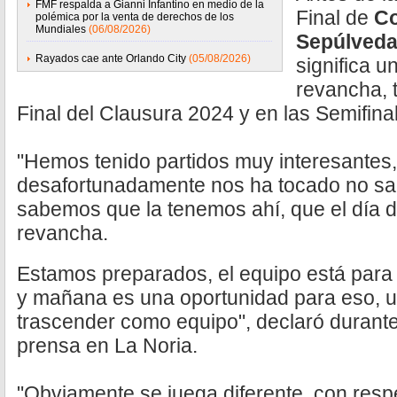
FMF respalda a Gianni Infantino en medio de la
Final de
C
polémica por la venta de derechos de los
Mundiales
(06/08/2026)
Sepúlved
Rayados cae ante Orlando City
(05/08/2026)
significa u
revancha, t
Final del Clausura 2024 y en las Semifina
"Hemos tenido partidos muy interesantes
desafortunadamente nos ha tocado no sali
sabemos que la tenemos ahí, que el día
revancha.
Estamos preparados, el equipo está para
y mañana es una oportunidad para eso, u
trascender como equipo", declaró durant
prensa en La Noria.
"Obviamente se juega diferente, con respe