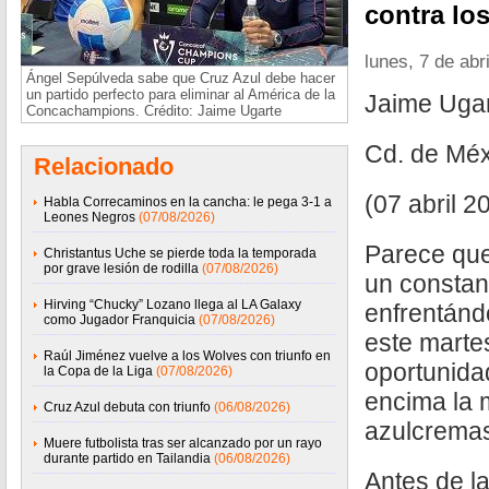
contra lo
lunes, 7 de abr
Ángel Sepúlveda sabe que Cruz Azul debe hacer
un partido perfecto para eliminar al América de la
Jaime Uga
Concachampions. Crédito: Jaime Ugarte
Cd. de Méx
Relacionado
(07 abril 2
Habla Correcaminos en la cancha: le pega 3-1 a
Leones Negros
(07/08/2026)
Parece qu
Christantus Uche se pierde toda la temporada
por grave lesión de rodilla
(07/08/2026)
un constan
Hirving “Chucky” Lozano llega al LA Galaxy
enfrentánd
como Jugador Franquicia
(07/08/2026)
este marte
Raúl Jiménez vuelve a los Wolves con triunfo en
oportunida
la Copa de la Liga
(07/08/2026)
encima la m
Cruz Azul debuta con triunfo
(06/08/2026)
azulcrema
Muere futbolista tras ser alcanzado por un rayo
durante partido en Tailandia
(06/08/2026)
Antes de l