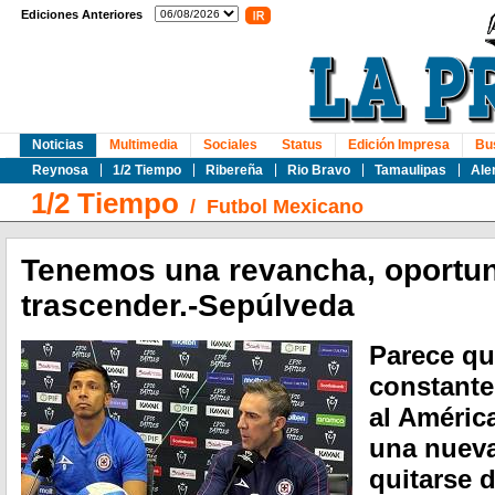
Ediciones Anteriores
Noticias
Multimedia
Sociales
Status
Edición Impresa
Bu
Reynosa
1/2 Tiempo
Ribereña
Rio Bravo
Tamaulipas
Ale
1/2 Tiempo
/
Futbol Mexicano
Tenemos una revancha, oportu
trascender.-Sepúlveda
Parece qu
constante
al América
una nueva
quitarse 