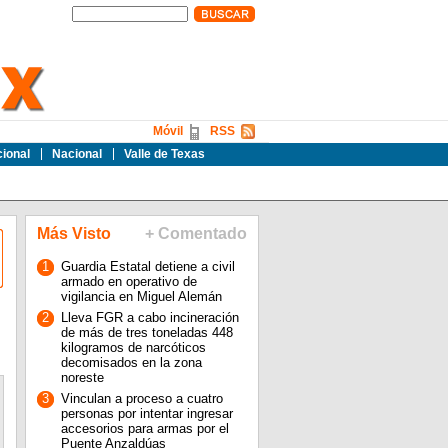
Móvil
RSS
cional
Nacional
Valle de Texas
Más Visto
+ Comentado
1
Guardia Estatal detiene a civil
armado en operativo de
vigilancia en Miguel Alemán
2
Lleva FGR a cabo incineración
de más de tres toneladas 448
kilogramos de narcóticos
decomisados en la zona
noreste
3
Vinculan a proceso a cuatro
personas por intentar ingresar
accesorios para armas por el
Puente Anzaldúas