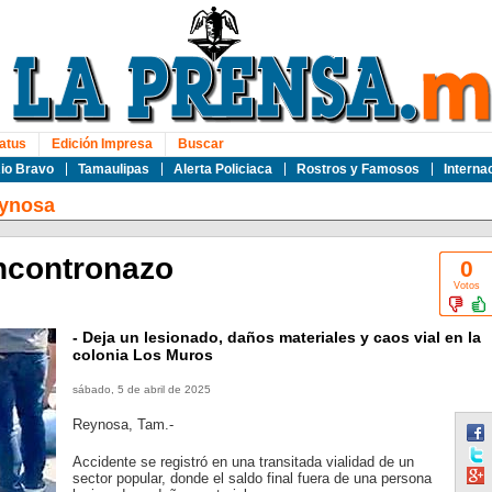
atus
Edición Impresa
Buscar
io Bravo
Tamaulipas
Alerta Policiaca
Rostros y Famosos
Interna
ynosa
ncontronazo
0
Votos
- Deja un lesionado, daños materiales y caos vial en la
colonia Los Muros
sábado, 5 de abril de 2025
Reynosa, Tam.-
Accidente se registró en una transitada vialidad de un
sector popular, donde el saldo final fuera de una persona