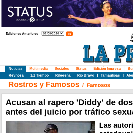
Ediciones Anteriores
Noticias
Multimedia
Sociales
Status
Edición Impresa
Bu
Reynosa
1/2 Tiempo
Ribereña
Rio Bravo
Tamaulipas
Ale
Rostros y Famosos
/
Famosos
Acusan al rapero 'Diddy' de dos
antes del juicio por tráfico sex
Las autor