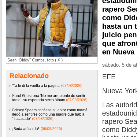
estadouni
rapero S
como Didd
hasta un t
juicio pen
que afron
en Nueva 
Sean "Diddy" Combs, foto ( X )
sábado, 5 de ab
Relacionado
EFE
'Ya le di la vuelta a la página'
(07/08/2026)
Nueva Yor
Karol G, estrena ‘No me arrepiento de sentir
tanto’, su esperado sexto álbum
(07/08/2026)
Las autori
Britney Spears confiesa su dolor como mamá:
estadounid
llegó a sentirse como una madre que había
“fracasado”
(07/08/2026)
rapero Se
como Diddy
¡Boda arácnida!
(06/08/2026)