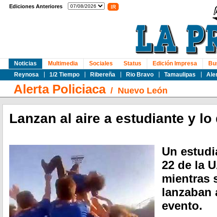
Ediciones Anteriores
Noticias
Multimedia
Sociales
Status
Edición Impresa
Bu
Reynosa
1/2 Tiempo
Ribereña
Rio Bravo
Tamaulipas
Ale
Alerta Policiaca
/
Nuevo León
Lanzan al aire a estudiante y lo
Un estudi
22 de la 
mientras 
lanzaban 
evento.