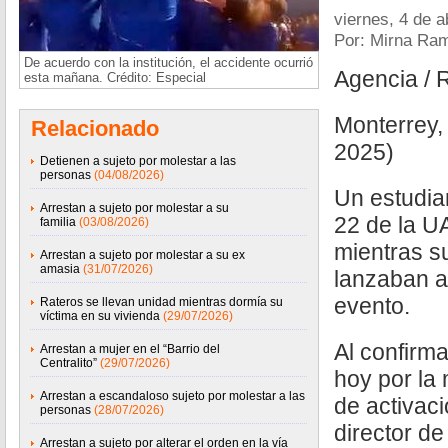
viernes, 4 de a
Por: Mirna Ra
De acuerdo con la institución, el accidente ocurrió
Agencia / 
esta mañana. Crédito: Especial
Monterrey, 
Relacionado
2025)
Detienen a sujeto por molestar a las
personas
(04/08/2026)
Un estudia
Arrestan a sujeto por molestar a su
22 de la U
familia
(03/08/2026)
mientras s
Arrestan a sujeto por molestar a su ex
amasia
(31/07/2026)
lanzaban a
evento.
Rateros se llevan unidad mientras dormía su
víctima en su vivienda
(29/07/2026)
Al confirma
Arrestan a mujer en el “Barrio del
Centralito”
(29/07/2026)
hoy por la
Arrestan a escandaloso sujeto por molestar a las
de activaci
personas
(28/07/2026)
director d
Arrestan a sujeto por alterar el orden en la vía