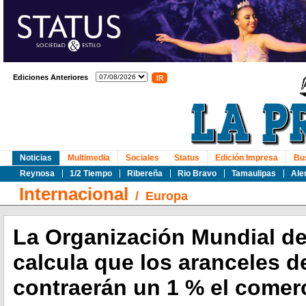
Ediciones Anteriores
Noticias
Multimedia
Sociales
Status
Edición Impresa
Bu
Reynosa
1/2 Tiempo
Ribereña
Rio Bravo
Tamaulipas
Ale
Internacional
/
Europa
La Organización Mundial d
calcula que los aranceles 
contraerán un 1 % el comer