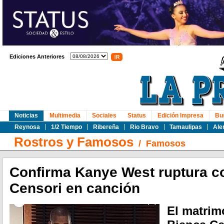
Ediciones Anteriores
Noticias
Multimedia
Sociales
Status
Edición Impresa
Bu
Reynosa
1/2 Tiempo
Ribereña
Rio Bravo
Tamaulipas
Ale
Rostros y Famosos
/
Famosos
Confirma Kanye West ruptura c
Censori en canción
El matrim