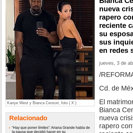
Bianca Ce
nueva cri
rapero co
reciente 
su esposa
sus inqui
en redes 
jueves, 3 de ab
/REFORM
Cd. de Méx
El matrimo
Kanye West y Bianca Censori, foto ( X )
Bianca Cen
nueva cris
Relacionado
rapero con
“Hay que poner límites”: Ariana Grande habla de
la pausa que decidió hacer en su