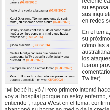
reciente c
carrera
(09/08/2026)
su esposa 
'Ya le di la vuelta a la página'
(07/08/2026)
sus inquie
Karol G, estrena ‘No me arrepiento de sentir
en redes s
tanto’, su esperado sexto álbum
(07/08/2026)
Britney Spears confiesa su dolor como mamá:
En el tema
llegó a sentirse como una madre que había
“fracasado”
(07/08/2026)
su próximo
cómo las a
¡Boda arácnida!
(06/08/2026)
australiana
Galilea Montijo confiesa que pensó en
abandonar la TV tras sufrir daño facial y una
los ataque
quemadura
(06/08/2026)
fueron pro
'Siempre he sido de armas tomar'
(05/08/2026)
comentario
Perez Hilton es hospitalizado tras presunta crisis
Twitter).
durante transmisión en vivo
(05/08/2026)
"Mi bebé huyó / Pero primero intentó hac
voy al hospital porque no estoy enfermo,
entiendo", rapea West en el tema, confi
abandonó su hogar en medio de la crecient