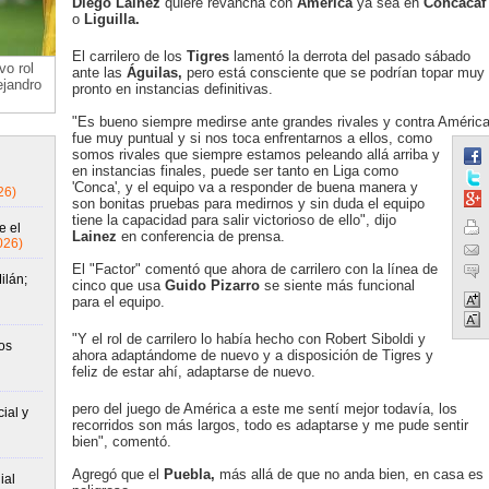
Diego Lainez
quiere revancha con
América
ya sea en
Concacaf
o
Liguilla.
El carrilero de los
Tigres
lamentó la derrota del pasado sábado
vo rol
ante las
Águilas,
pero está consciente que se podrían topar muy
ejandro
pronto en instancias definitivas.
"Es bueno siempre medirse ante grandes rivales y contra Améric
fue muy puntual y si nos toca enfrentarnos a ellos, como
somos rivales que siempre estamos peleando allá arriba y
en instancias finales, puede ser tanto en Liga como
'Conca', y el equipo va a responder de buena manera y
26)
son bonitas pruebas para medirnos y sin duda el equipo
tiene la capacidad para salir victorioso de ello", dijo
e el
Lainez
en conferencia de prensa.
026)
El "Factor" comentó que ahora de carrilero con la línea de
ilán;
cinco que usa
Guido Pizarro
se siente más funcional
para el equipo.
"Y el rol de carrilero lo había hecho con Robert Siboldi y
os
ahora adaptándome de nuevo y a disposición de Tigres y
feliz de estar ahí, adaptarse de nuevo.
pero del juego de América a este me sentí mejor todavía, los
ial y
recorridos son más largos, todo es adaptarse y me pude sentir
bien", comentó.
Agregó que el
Puebla,
más allá de que no anda bien, en casa es
ial