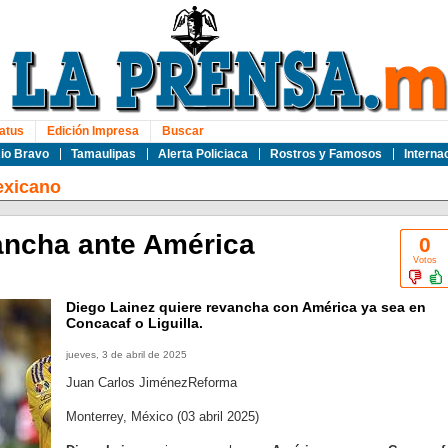
atus
Edición Impresa
Buscar
io Bravo
Tamaulipas
Alerta Policiaca
Rostros y Famosos
Interna
exicano
ancha ante América
0
Votos
Diego Lainez quiere revancha con América ya sea en
Concacaf o Liguilla.
jueves, 3 de abril de 2025
Juan Carlos JiménezReforma
Monterrey, México (03 abril 2025)