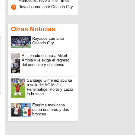
Marruecos, revela The Times
5
Rayados cae ante Orlando City
Otras Noticias
a
Rayados cae ante
Orlando City
Aficionado encara a Mikel
Arriola y le exige el regreso
del ascenso y descenso
Santiago Giménez apunta
a salir del AC Milán;
Fenerbahçe, Porto y Lazio
lo buscan
Esgrima mexicana
suma dos oros y dos
bronces