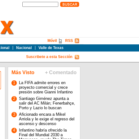
Móvil
RSS
cional
Nacional
Valle de Texas
Suscribete a esta Sección
Más Visto
+ Comentado
1
La FIFA admite errores en
proyecto comercial y crece
presión sobre Gianni Infantino
2
Santiago Giménez apunta a
salir del AC Milán; Fenerbahçe,
Porto y Lazio lo buscan
3
Aficionado encara a Mikel
Arriola y le exige el regreso del
ascenso y descenso
4
Infantino habría ofrecido la
Final del Mundial 2030 a