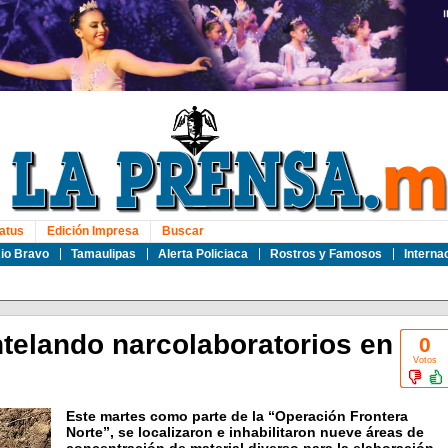
atus
Edición Impresa
Buscar
io Bravo
Tamaulipas
Alerta Policiaca
Rostros y Famosos
Interna
elando narcolaboratorios en
0
Votos
Este martes como parte de la “Operación Frontera
Norte”, se localizaron e inhabilitaron nueve áreas de