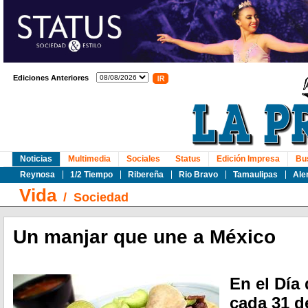
Ediciones Anteriores
Noticias
Multimedia
Sociales
Status
Edición Impresa
Bu
Reynosa
1/2 Tiempo
Ribereña
Rio Bravo
Tamaulipas
Ale
Vida
/
Sociedad
Un manjar que une a México
En el Día
cada 31 d