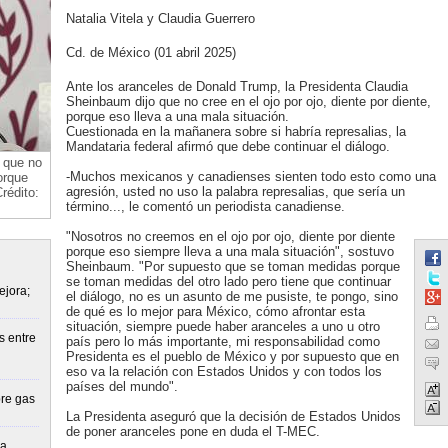
Natalia Vitela y Claudia Guerrero
Cd. de México (01 abril 2025)
Ante los aranceles de Donald Trump, la Presidenta Claudia
Sheinbaum dijo que no cree en el ojo por ojo, diente por diente,
porque eso lleva a una mala situación.
Cuestionada en la mañanera sobre si habría represalias, la
Mandataria federal afirmó que debe continuar el diálogo.
 que no
-Muchos mexicanos y canadienses sienten todo esto como una
orque
agresión, usted no uso la palabra represalias, que sería un
rédito:
término..., le comentó un periodista canadiense.
"Nosotros no creemos en el ojo por ojo, diente por diente
porque eso siempre lleva a una mala situación", sostuvo
Sheinbaum. "Por supuesto que se toman medidas porque
se toman medidas del otro lado pero tiene que continuar
ejora;
el diálogo, no es un asunto de me pusiste, te pongo, sino
de qué es lo mejor para México, cómo afrontar esta
situación, siempre puede haber aranceles a uno u otro
s entre
país pero lo más importante, mi responsabilidad como
Presidenta es el pueblo de México y por supuesto que en
eso va la relación con Estados Unidos y con todos los
países del mundo".
re gas
La Presidenta aseguró que la decisión de Estados Unidos
de poner aranceles pone en duda el T-MEC.
la