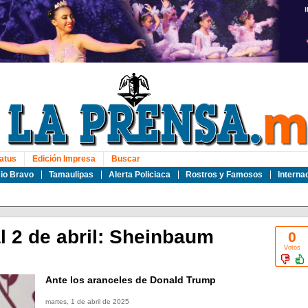
atus
Edición Impresa
Buscar
io Bravo
Tamaulipas
Alerta Policiaca
Rostros y Famosos
Interna
l 2 de abril: Sheinbaum
0
Votos
Ante los aranceles de Donald Trump
martes, 1 de abril de 2025