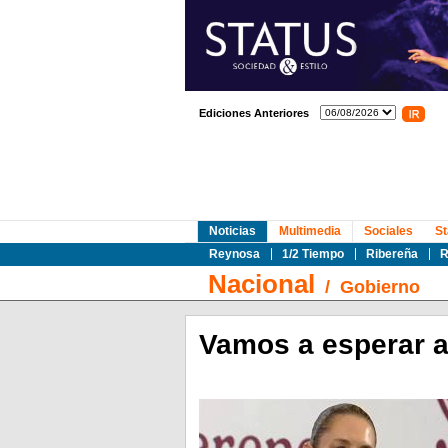
Ediciones Anteriores
Noticias
Multimedia
Sociales
St
Reynosa
1/2 Tiempo
Ribereña
R
Nacional
/
Gobierno
Vamos a esperar a