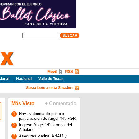
Móvil
RSS
cional
Nacional
Valle de Texas
Suscribete a esta Sección
Más Visto
+ Comentado
1
Hay evidencia de posible
participación de Angel “N”: FGR
2
Ingresa Ángel “N” al penal del
Altiplano
3
Aseguran Marina, ANAM y