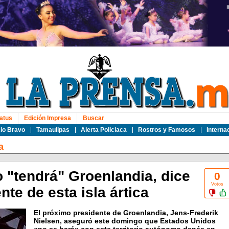
atus
Edición Impresa
Buscar
io Bravo
Tamaulipas
Alerta Policiaca
Rostros y Famosos
Interna
a
 "tendrá" Groenlandia, dice
0
Votos
nte de esta isla ártica
El próximo presidente de Groenlandia, Jens-Frederik
Nielsen, aseguró este domingo que Estados Unidos