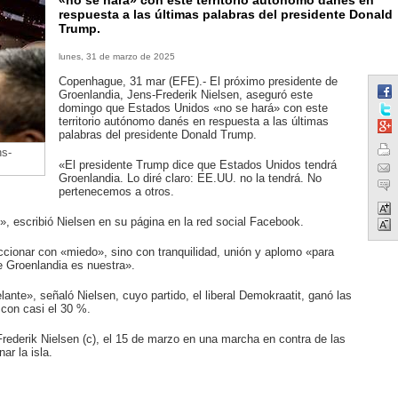
«no se hará» con este territorio autónomo danés en
respuesta a las últimas palabras del presidente Donald
Trump.
lunes, 31 de marzo de 2025
Copenhague, 31 mar (EFE).- El próximo presidente de
Groenlandia, Jens-Frederik Nielsen, aseguró este
domingo que Estados Unidos «no se hará» con este
territorio autónomo danés en respuesta a las últimas
palabras del presidente Donald Trump.
ns-
«El presidente Trump dice que Estados Unidos tendrá
Groenlandia. Lo diré claro: EE.UU. no la tendrá. No
pertenecemos a otros.
, escribió Nielsen en su página en la red social Facebook.
accionar con «miedo», sino con tranquilidad, unión y aplomo «para
e Groenlandia es nuestra».
lante», señaló Nielsen, cuyo partido, el liberal Demokraatit, ganó las
con casi el 30 %.
Frederik Nielsen (c), el 15 de marzo en una marcha en contra de las
r la isla.