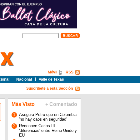
Móvil
RSS
cional
Nacional
Valle de Texas
Suscribete a esta Sección
Más Visto
+ Comentado
1
Asegura Petro que en Colombia
'no hay caos en seguridad'
2
Reconoce Carlos III
'diferencias' entre Reino Unido y
EU