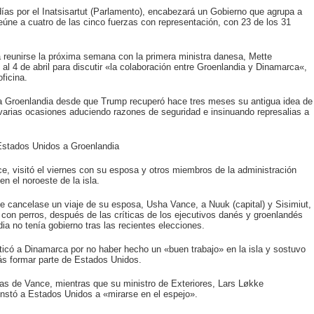
ías por el Inatsisartut (Parlamento), encabezará un Gobierno que agrupa a
úne a cuatro de las cinco fuerzas con representación, con 23 de los 31
á reunirse la próxima semana con la primera ministra danesa, Mette
 2 al 4 de abril para discutir «la colaboración entre Groenlandia y Dinamarca«,
ficina.
 a Groenlandia desde que Trump recuperó hace tres meses su antigua idea de
 varias ocasiones aduciendo razones de seguridad e insinuando represalias a
e Estados Unidos a Groenlandia
e, visitó el viernes con su esposa y otros miembros de la administración
n el noroeste de la isla.
e cancelase un viaje de su esposa, Usha Vance, a Nuuk (capital) y Sisimiut,
s con perros, después de las críticas de los ejecutivos danés y groenlandés
a no tenía gobierno tras las recientes elecciones.
riticó a Dinamarca por no haber hecho un «buen trabajo» en la isla y sostuvo
ás formar parte de Estados Unidos.
icas de Vance, mientras que su ministro de Exteriores, Lars Løkke
instó a Estados Unidos a «mirarse en el espejo».