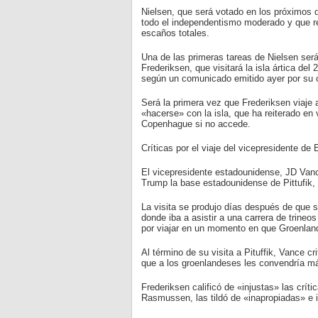
Nielsen, que será votado en los próximos d
todo el independentismo moderado y que re
escaños totales.
Una de las primeras tareas de Nielsen ser
Frederiksen, que visitará la isla ártica del
según un comunicado emitido ayer por su o
Será la primera vez que Frederiksen viaje
«hacerse» con la isla, que ha reiterado en
Copenhague si no accede.
Críticas por el viaje del vicepresidente d
El vicepresidente estadounidense, JD Vanc
Trump la base estadounidense de Pittufik, e
La visita se produjo días después de que s
donde iba a asistir a una carrera de trineo
por viajar en un momento en que Groenlandi
Al término de su visita a Pituffik, Vance c
que a los groenlandeses les convendría m
Frederiksen calificó de «injustas» las crít
Rasmussen, las tildó de «inapropiadas» e 