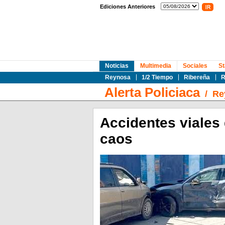
Ediciones Anteriores
Noticias
Multimedia
Sociales
St
Reynosa
1/2 Tiempo
Ribereña
R
Alerta Policiaca
/
Re
Accidentes viales
caos