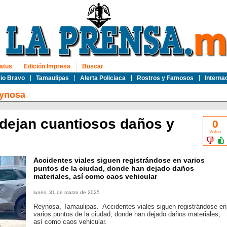
atus
Edición Impresa
Buscar
io Bravo
Tamaulipas
Alerta Policiaca
Rostros y Famosos
Interna
ynosa
 dejan cuantiosos daños y
0
Votos
Accidentes viales siguen registrándose en varios
puntos de la ciudad, donde han dejado daños
materiales, así como caos vehicular
lunes, 31 de marzo de 2025
Reynosa, Tamaulipas.- Accidentes viales siguen registrándose en
varios puntos de la ciudad, donde han dejado daños materiales,
así como caos vehicular.