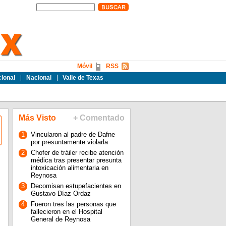
Móvil
RSS
cional
Nacional
Valle de Texas
Más Visto
+ Comentado
1
Vincularon al padre de Dafne
por presuntamente violarla
2
Chofer de tráiler recibe atención
médica tras presentar presunta
intoxicación alimentaria en
Reynosa
3
Decomisan estupefacientes en
Gustavo Díaz Ordaz
4
Fueron tres las personas que
fallecieron en el Hospital
General de Reynosa