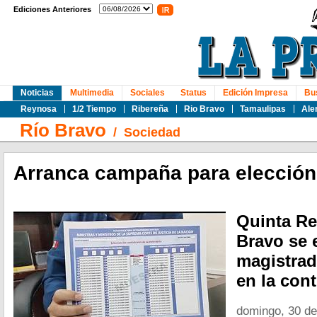
Ediciones Anteriores
Noticias
Multimedia
Sociales
Status
Edición Impresa
Bu
Reynosa
1/2 Tiempo
Ribereña
Rio Bravo
Tamaulipas
Ale
Río Bravo
/
Sociedad
Arranca campaña para elección
Quinta Re
Bravo se 
magistrad
en la con
domingo, 30 d