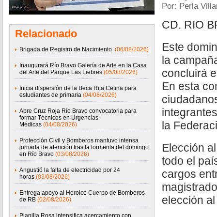
Por: Perla Vill
CD. RIO B
Relacionado
Este domin
Brigada de Registro de Nacimiento
(06/08/2026)
la campaña
Inaugurará Río Bravo Galería de Arte en la Casa
concluirá e
del Arte del Parque Las Liebres
(05/08/2026)
En esta con
Inicia dispersión de la Beca Rita Cetina para
estudiantes de primaria
(04/08/2026)
ciudadanos
integrantes
Abre Cruz Roja Río Bravo convocatoria para
formar Técnicos en Urgencias
la Federac
Médicas
(04/08/2026)
Protección Civil y Bomberos mantuvo intensa
Elección a
jornada de atención tras la tormenta del domingo
en Río Bravo
(03/08/2026)
todo el pa
Angustió la falta de electricidad por 24
cargos entr
horas
(03/08/2026)
magistrado
Entrega apoyo al Heroico Cuerpo de Bomberos
elección al
de RB
(02/08/2026)
Planilla Rosa intensifica acercamiento con