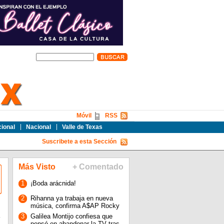
Móvil
RSS
cional
Nacional
Valle de Texas
Suscribete a esta Sección
Más Visto
+ Comentado
1
¡Boda arácnida!
2
Rihanna ya trabaja en nueva
música, confirma A$AP Rocky
s
3
Galilea Montijo confiesa que
pensó en abandonar la TV tras