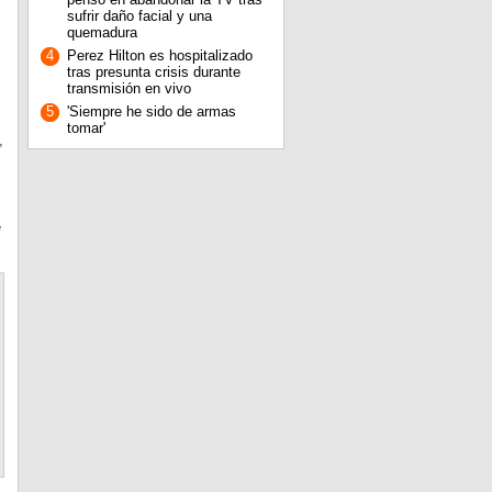
sufrir daño facial y una
quemadura
4
Perez Hilton es hospitalizado
tras presunta crisis durante
transmisión en vivo
5
'Siempre he sido de armas
tomar'
,
e