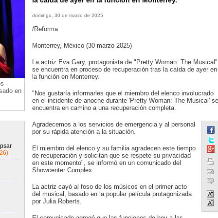
la caída de ayer en la función en Monterrey.
domingo, 30 de marzo de 2025
/Reforma
Monterrey, México (30 marzo 2025)
La actriz Eva Gary, protagonista de "Pretty Woman: The Musical"
se encuentra en proceso de recuperación tras la caída de ayer en
la función en Monterrey.
os
asado en
"Nos gustaría informarles que el miembro del elenco involucrado
en el incidente de anoche durante 'Pretty Woman: The Musical' s
encuentra en camino a una recuperación completa.
Agradecemos a los servicios de emergencia y al personal
por su rápida atención a la situación.
apsar
El miembro del elenco y su familia agradecen este tiempo
26)
de recuperación y solicitan que se respete su privacidad
en este momento", se informó en un comunicado del
Showcenter Complex.
La actriz cayó al foso de los músicos en el primer acto
del musical, basado en la popular película protagonizada
por Julia Roberts.
El comunicado agregó que las funciones de hoy a las