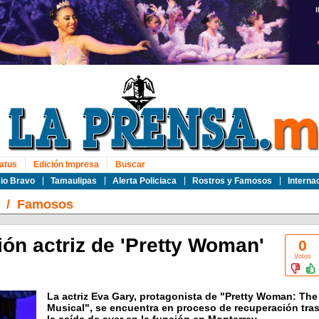
atus
Edición Impresa
Buscar
io Bravo
Tamaulipas
Alerta Policiaca
Rostros y Famosos
Interna
/
Famosos
ón actriz de 'Pretty Woman'
0
Votos
La actriz Eva Gary, protagonista de "Pretty Woman: The
Musical", se encuentra en proceso de recuperación tra