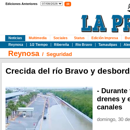
Ediciones Anteriores
Noticias
Multimedia
Sociales
Status
Edición Impresa
Bu
Reynosa
1/2 Tiempo
Ribereña
Rio Bravo
Tamaulipas
Ale
Reynosa
/
Seguridad
Crecida del río Bravo y desbord
- Durante
drenes y 
canales
domingo, 30 d