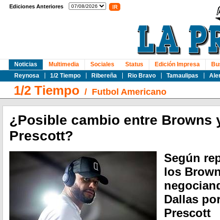
Ediciones Anteriores
Noticias
Multimedia
Sociales
Status
Edición Impresa
Bu
Reynosa
1/2 Tiempo
Ribereña
Rio Bravo
Tamaulipas
Ale
1/2 Tiempo
/
Futbol Americano
¿Posible cambio entre Browns
Prescott?
Según rep
los Brown
negocian
Dallas po
Prescott