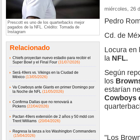
miércoles, 26 
Pedro Rom
Prescott es uno de los quarterbacks mejor
pagados de la NFL. Crédito: Tomada de
Instagram
Cd. de Méx
Relacionado
Locura en 
la
NFL.
Chiefs proyectan nuevo estadio para recibir el
Super Bowl y el Final Four
(31/07/2026)
Según repo
Será 49ers vs. Vikings en la Ciudad de
México
(13/05/2026)
los
Browns
Va Cowboys ante Giants en primer Domingo por
estarían n
la Noche de NFL
(11/05/2026)
Cowboys 
Confirma Dallas que no renovará a
quarterba
Pickens
(22/04/2026)
Pactan 49ers extensión de 2 años y 50 mdd con
Trent Williams
(20/04/2026)
Regresa la lanza a los Washington Commanders
(15/04/2026)
"Los Brown