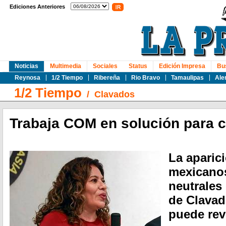
Ediciones Anteriores
Noticias
Multimedia
Sociales
Status
Edición Impresa
Bu
Reynosa
1/2 Tiempo
Ribereña
Rio Bravo
Tamaulipas
Ale
1/2 Tiempo
/
Clavados
Trabaja COM en solución para c
La aparic
mexicanos
neutrales
de Clavad
puede reve