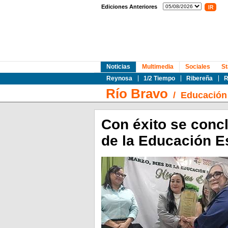
Ediciones Anteriores
Noticias
Multimedia
Sociales
St
Reynosa
1/2 Tiempo
Ribereña
R
Río Bravo
/
Educación
Con éxito se conc
de la Educación E