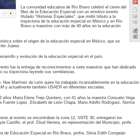
La comunidad educativa de Río Bravo celebró el cierre del
Mes de la Educación Especial con un emotivo evento
titulado "Historias Especiales", que rindió tributo a la
trayectoria de la educación especial en México y en Río
Bravo a maestros con más de 40 años en la educación
stórica sobre el origen de la educación especial en México, que se
ito Juárez.
sarrollo y evolución de la educación especial en el país.
nto fue la entrega de reconocimientos a siete maestros que han dedicado
do su trayectoria leyendo sus semblanzas.
e. Noe Martínez de León quien ha trabajado incansablemente en la educación
AM y actualmente también USAER en diferentes escuelas.
 años Maria Elena Trejo Quintero, con 41 años la maestra Consuelo Vega
la Fuente López ,Elizabeth de León Chapa, Mario Adolfo Rodríguez, Norma
ieron al evento se encontraban la zona 12, SNTE 30, entregaron los
 Castillo; el prof. Eliud Herrera, en representación del Municipio; profe.
ora de Educación Especial en Río Bravo, profra. Silvia Edith Compeán