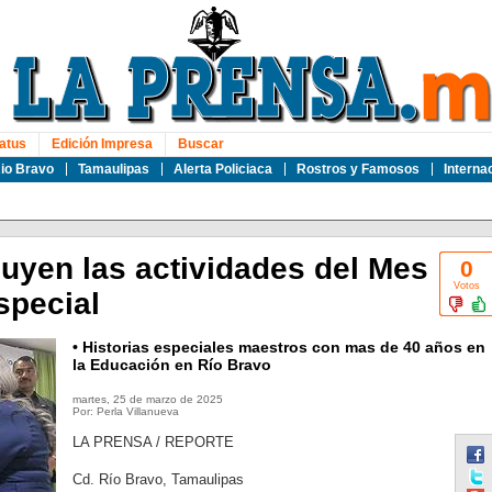
atus
Edición Impresa
Buscar
io Bravo
Tamaulipas
Alerta Policiaca
Rostros y Famosos
Interna
luyen las actividades del Mes
0
Votos
special
• Historias especiales maestros con mas de 40 años en
la Educación en Río Bravo
martes, 25 de marzo de 2025
Por: Perla Villanueva
LA PRENSA / REPORTE
Cd. Río Bravo, Tamaulipas