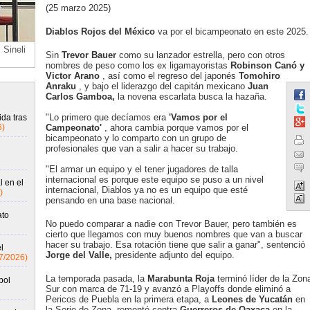
(25 marzo 2025)
Diablos Rojos del México
va por el bicampeonato en este 2025.
 Sineli
Sin
Trevor Bauer
como su lanzador estrella, pero con otros
nombres de peso como los ex ligamayoristas
Robinson Canó y
Victor Arano
, así como el regreso del japonés
Tomohiro
Anraku
, y bajo el liderazgo del capitán mexicano
Juan
Carlos Gamboa,
la novena escarlata busca la hazaña.
"Lo primero que decíamos era
'Vamos por el
da tras
6)
Campeonato'
, ahora cambia porque vamos por el
bicampeonato y lo comparto con un grupo de
profesionales que van a salir a hacer su trabajo.
"El armar un equipo y el tener jugadores de talla
internacional es porque este equipo se puso a un nivel
 en el
internacional, Diablos ya no es un equipo que esté
)
pensando en una base nacional.
ato
No puedo comparar a nadie con Trevor Bauer, pero también es
cierto que llegamos con muy buenos nombres que van a buscar
hacer su trabajo. Esa rotación tiene que salir a ganar", sentenció
l
Jorge del Valle,
presidente adjunto del equipo.
7/2026)
La temporada pasada, la
Marabunta Roja
terminó líder de la Zon
bol
Sur con marca de 71-19 y avanzó a Playoffs donde eliminó a
Pericos de Puebla en la primera etapa, a
Leones de Yucatán
en
la Serie de Zona, remontó contra
Guerreros de Oaxaca
en la