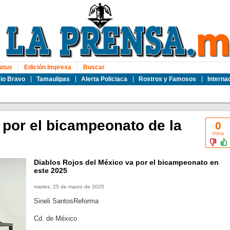
atus
Edición Impresa
Buscar
io Bravo
Tamaulipas
Alerta Policiaca
Rostros y Famosos
Interna
 por el bicampeonato de la
0
Votos
Diablos Rojos del México va por el bicampeonato en
este 2025
martes, 25 de marzo de 2025
Sineli SantosReforma
Cd. de México