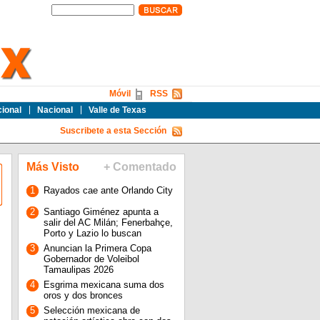
Móvil
RSS
cional
Nacional
Valle de Texas
Suscribete a esta Sección
Más Visto
+ Comentado
1
Rayados cae ante Orlando City
2
Santiago Giménez apunta a
salir del AC Milán; Fenerbahçe,
Porto y Lazio lo buscan
3
Anuncian la Primera Copa
Gobernador de Voleibol
Tamaulipas 2026
4
Esgrima mexicana suma dos
oros y dos bronces
5
Selección mexicana de