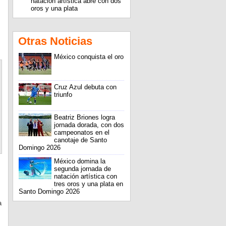
natación artística abre con dos
oros y una plata
Otras Noticias
México conquista el oro
Cruz Azul debuta con
triunfo
Beatriz Briones logra
jornada dorada, con dos
campeonatos en el
canotaje de Santo
Domingo 2026
México domina la
segunda jornada de
natación artística con
tres oros y una plata en
Santo Domingo 2026
a