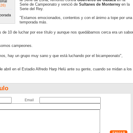
ional
Serie de Campeonato y venció de
Sultanes de Monterrey
en la
026)
Serie del Rey.
mporada
"Estamos emocionados, contentos y con el ánimo a tope por una
temporada más.
 de 10 de luchar por ese título y aunque nos quedábamos cerca era un sabo
ue somos campeones.
os, hay un grupo muy sano y que está luchando por el bicampeonato",
e abril en el Estadio Alfredo Harp Helú ante su gente, cuando se midan a los
ulo
Email