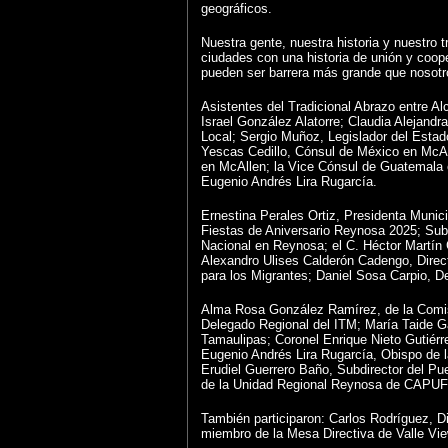
geográficos.
Nuestra gente, nuestra historia y nuestro
ciudades con una historia de unión y coope
pueden ser barrera más grande que nosotr
Asistentes del Tradicional Abrazo entre Al
Israel González Alatorre; Claudia Alejan
Local; Sergio Muñoz, Legislador del Estad
Yescas Cedillo, Cónsul de México en McA
en McAllen; la Vice Cónsul de Guatemala
Eugenio Andrés Lira Rugarcía.
Ernestina Perales Ortiz, Presidenta Muni
Fiestas de Aniversario Reynosa 2025; Sub
Nacional en Reynosa; el C. Héctor Martín
Alexandro Ulises Calderón Cadengo, Direct
para los Migrantes; Daniel Sosa Carpio, 
Alma Rosa González Ramírez, de la Comis
Delegado Regional del ITM; María Taide 
Tamaulipas; Coronel Enrique Nieto Gutiér
Eugenio Andrés Lira Rugarcía, Obispo de
Erudiel Guerrero Baño, Subdirector del Pu
de la Unidad Regional Reynosa de CAPUF
También participaron: Carlos Rodríguez, D
miembro de la Mesa Directiva de Valle Vie