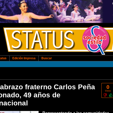
tatus
Edición Impresa
Buscar
brazo fraterno Carlos Peña
0
Votos
ronado, 49 años de
nacional