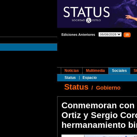
Ediciones Anteriores
Noticias
Multimedia
Sociales
S
Status
Espacio
Status
/
Gobierno
Conmemoran con a
Ortiz y Sergio Co
hermanamiento bi