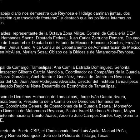
 trabajo diario nos demuestra que Reynosa e Hidalgo caminan juntas, dos
ración que trasciende fronteras”, y destacó que las políticas internas no
os.
caldes: representante de la Octava Zona Militar, Coronel de Caballería DEM
dra Hernández Sáenz, Diputada Federal; Juan Carlos Zertuche Romero, Diputad
o de Texas; el ex Diputado del Estado de México, Francisco Santos; Froylán
llen; Jesús Cano, Vice Cónsul de Departamento de Administración de Méxic
 en McAllen, Myriam Sosa; Obispo de la Diócesis de Matamoros-Reynosa,
cipal de Camargo, Tamaulipas; Ana Camila Estrada Domínguez, Señorita
inspector Gilberto García Mendiola, Coordinador de Compañías de la Guardia
 Garza González; Abel Ramírez González, Fiscal de Distrito en Reynosa;
or del C5; Juan José Rodríguez Alvarado, Director del Instituto Tamaulipeco
Delegado Regional Norte Desarrollo de Económico de Tamaulipas.
ión de Derechos Humanos de Tamaulipas; Jorge Iván García Rivera,
Garza Guerra, Presidenta de la Comisión de Derechos Humanos en
rez, Coordinador General de Operaciones de la Guardia Estatal; Monseñor
 la Diócesis de Matamoros-Reynosa; Pastor Israel Medrano Andrade; Mayor
ente internacional Benito Juárez; Arsenio Julio Campos Santos Coy, Gerente
E.
irector de Puerto CBP; el Comisionado José Luis Ayala; Marisol Peña,
w, y Romeo Rodríguez, Jefe de la Policía de Hidalgo, Texas.