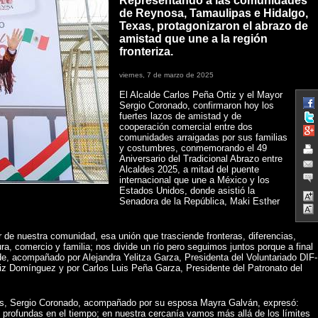
Representando a las comunidades
de Reynosa, Tamaulipas e Hidalgo,
Texas, protagonizaron el abrazo de
amistad que une a la región
fronteriza.
viernes, 7 de marzo de 2025
El Alcalde Carlos Peña Ortiz y el Mayor
Sergio Coronado, confirmaron hoy los
fuertes lazos de amistad y de
cooperación comercial entre dos
comunidades arraigadas por sus familias
y costumbres, conmemorando el 49
Aniversario del Tradicional Abrazo entre
Alcaldes 2025, a mitad del puente
internacional que une a México y los
Estados Unidos, donde asistió la
Senadora de la República, Maki Esther
r de nuestra comunidad, esa unión que trasciende fronteras, diferencias,
ra, comercio y familia; nos divide un río pero seguimos juntos porque a final
de, acompañado por Alejandra Yelitza Garza, Presidenta del Voluntariado DIF-
iz Domínguez y por Carlos Luis Peña Garza, Presidente del Patronato del
as, Sergio Coronado, acompañado por su esposa Mayra Galván, expresó:
s profundas en el tiempo; en nuestra cercanía vamos más allá de los límites