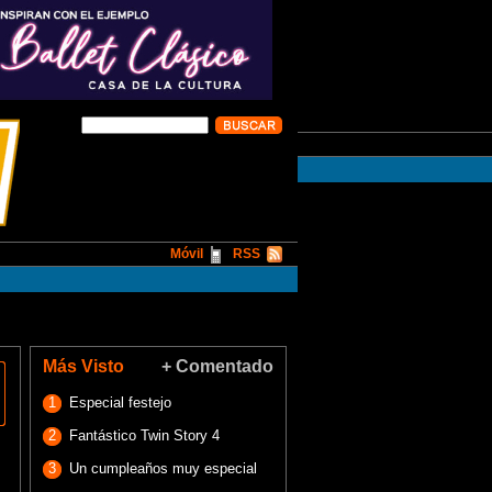
Móvil
RSS
Más Visto
+ Comentado
1
Especial festejo
2
Fantástico Twin Story 4
3
Un cumpleaños muy especial