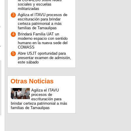
sociales y escuelas
militarizadas
3
Agiliza el ITAVU procesos de
escrituración para brindar
certeza patrimonial a más
n
familias de Tamaulipas
4
Brindará Familia UAT un
moderno espacio con sentido
humano en la nueva sede del
,
COMASS
5
Abre USJT oportunidad para
presentar examen de admisión,
este sábado
Otras Noticias
Agiliza el ITAVU
procesos de
escrituración para
brindar certeza patrimonial a más
familias de Tamaulipas