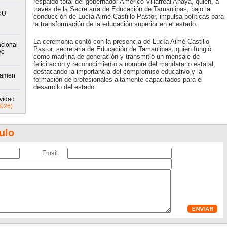
respaldo total del gobernador Américo Villarreal Anaya, quien, a
través de la Secretaría de Educación de Tamaulipas, bajo la
DU
conducción de Lucía Aimé Castillo Pastor, impulsa políticas para
la transformación de la educación superior en el estado.
La ceremonia contó con la presencia de Lucía Aimé Castillo
cional
Pastor, secretaria de Educación de Tamaulipas, quien fungió
vo
como madrina de generación y transmitió un mensaje de
felicitación y reconocimiento a nombre del mandatario estatal,
destacando la importancia del compromiso educativo y la
xamen
formación de profesionales altamente capacitados para el
desarrollo del estado.
ividad
2026)
ulo
Email