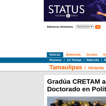
Ediciones Anteriores
Noticias
Multimedia
Sociales
St
Reynosa
1/2 Tiempo
Ribereña
R
Tamaulipas
/
Victoria
Gradúa CRETAM a 
Doctorado en Polí