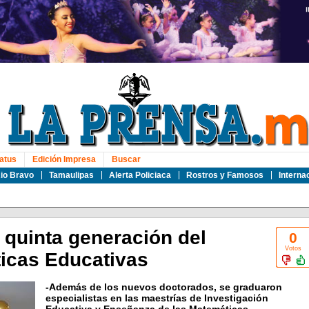
atus
Edición Impresa
Buscar
io Bravo
Tamaulipas
Alerta Policiaca
Rostros y Famosos
Interna
quinta generación del
0
Votos
ticas Educativas
-Además de los nuevos doctorados, se graduaron
especialistas en las maestrías de Investigación