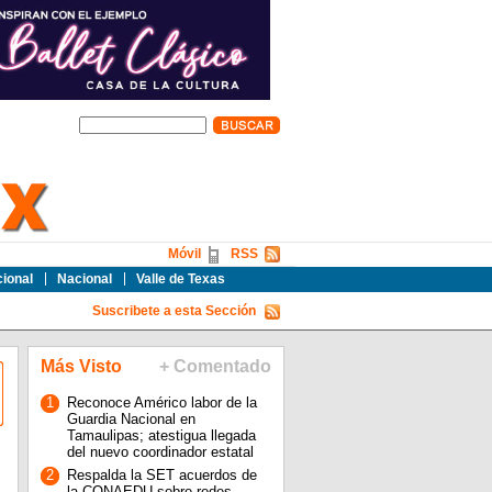
Móvil
RSS
cional
Nacional
Valle de Texas
Suscribete a esta Sección
Más Visto
+ Comentado
1
Reconoce Américo labor de la
Guardia Nacional en
Tamaulipas; atestigua llegada
del nuevo coordinador estatal
2
Respalda la SET acuerdos de
la CONAEDU sobre redes