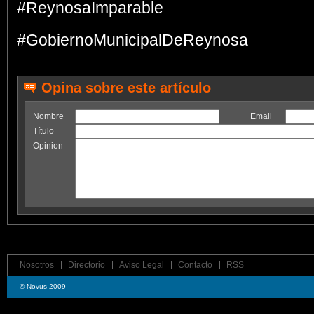
#ReynosaImparable
#GobiernoMunicipalDeReynosa
Opina sobre este artículo
Nombre
Email
Título
Opinion
Nosotros
Directorio
Aviso Legal
Contacto
RSS
© Novus 2009