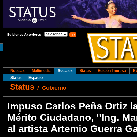
Ediciones Anteriores
Noticias
Multimedia
Sociales
Status
Edición Impresa
B
Status
Espacio
Status
/
Gobierno
Impuso Carlos Peña Ortiz la
Mérito Ciudadano, ''Ing. Ma
al artista Artemio Guerra G