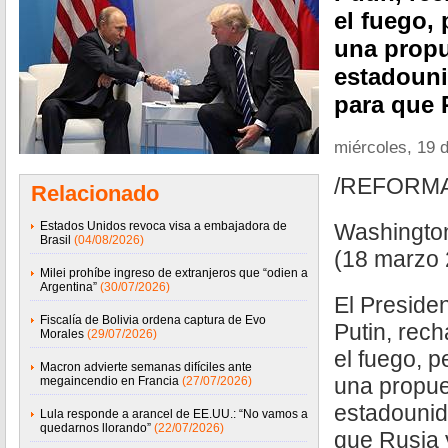
el fuego,
una prop
estadouni
para que 
miércoles, 19 
/REFORM
Relacionado
Estados Unidos revoca visa a embajadora de
Washingto
Brasil
(04/08/2026)
(18 marzo 
Milei prohíbe ingreso de extranjeros que “odien a
Argentina”
(30/07/2026)
El Presiden
Fiscalía de Bolivia ordena captura de Evo
Putin, rec
Morales
(29/07/2026)
el fuego, p
Macron advierte semanas difíciles ante
una propu
megaincendio en Francia
(27/07/2026)
estadounid
Lula responde a arancel de EE.UU.: “No vamos a
quedarnos llorando”
(22/07/2026)
que Rusia 