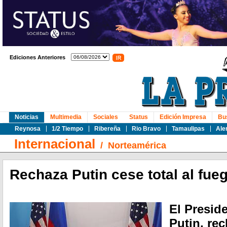
Ediciones Anteriores
Noticias
Multimedia
Sociales
Status
Edición Impresa
Bu
Reynosa
1/2 Tiempo
Ribereña
Rio Bravo
Tamaulipas
Ale
Internacional
/
Norteamérica
Rechaza Putin cese total al fue
El Presid
Putin, re