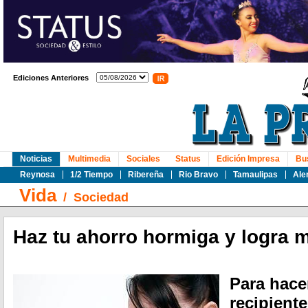
Ediciones Anteriores
Noticias
Multimedia
Sociales
Status
Edición Impresa
Bu
Reynosa
1/2 Tiempo
Ribereña
Rio Bravo
Tamaulipas
Ale
Vida
/
Sociedad
Haz tu ahorro hormiga y logra 
Para hacer
recipiente