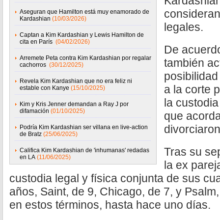
Kardashian,
consideran
Aseguran que Hamilton está muy enamorado de
Kardashian
(10/03/2026)
legales.
Captan a Kim Kardashian y Lewis Hamilton de
cita en París
(04/02/2026)
De acuerdo
Arremete Peta contra Kim Kardashian por regalar
también act
cachorros
(30/12/2025)
posibilidad
Revela Kim Kardashian que no era feliz ni
a la corte p
estable con Kanye
(15/10/2025)
la custodi
Kim y Kris Jenner demandan a Ray J por
difamación
(01/10/2025)
que acord
divorciaro
Podría Kim Kardashian ser villana en live-action
de Bratz
(25/06/2025)
Tras su se
Califica Kim Kardashian de 'inhumanas' redadas
en LA
(11/06/2025)
la ex parej
custodia legal y física conjunta de sus cua
años, Saint, de 9, Chicago, de 7, y Psalm
en estos términos, hasta hace uno días.