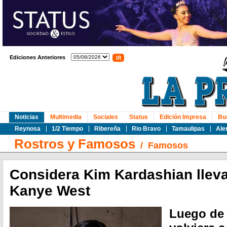
Ediciones Anteriores
Noticias
Multimedia
Sociales
Status
Edición Impresa
Bu
Reynosa
1/2 Tiempo
Ribereña
Rio Bravo
Tamaulipas
Ale
Rostros y Famosos
/
Famosos
Considera Kim Kardashian llevar
Kanye West
Luego de