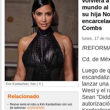
volviera 
mundo al 
su hija No
encarcela
Combs
lunes, 17 de m
/REFORM
Cd. de Méx
Luego de q
escandaliz
lanzar una
Kim Kardashian, foto ( X )
West y el 
Relacionado
Sean "Didd
autorizaci
Revive serie el robo a Kim Kardashian con voz
de ladrones
(23/04/2026)