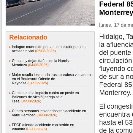
Federal 85
Monterrey
lunes, 17 de m
Hidalgo, T
Relacionado
la afluenci
Indagan muerte de persona tras sufrir presunto
del puente 
accidente vial
(05/08/2026)
circulación
Chocan y dejan daños en la Narciso
Mendoza
(04/08/2026)
fluyendo co
Mujer resulta lesionada tras aparatosa volcadura
de sur a no
en el Boulevard Oriente de
Federal 85 
Reynosa
(04/08/2026)
Monterrey.
Camioneta se impacta contra un poste en
Balcones de Alcalá; pareja sale
ilesa
(04/08/2026)
El congest
Cuatro personas lesionadas tras accidente en
encuentra 
Valle Hermoso
(04/08/2026)
hasta el 53
FEGE atiende accidente con herido en
de la com
Altamira
(02/08/2026)