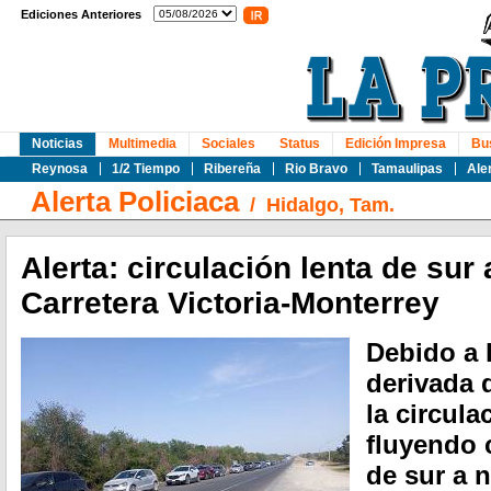
Ediciones Anteriores
Noticias
Multimedia
Sociales
Status
Edición Impresa
Bu
Reynosa
1/2 Tiempo
Ribereña
Rio Bravo
Tamaulipas
Ale
Alerta Policiaca
/
Hidalgo, Tam.
Alerta: circulación lenta de sur 
Carretera Victoria-Monterrey
Debido a l
derivada 
la circula
fluyendo c
de sur a n