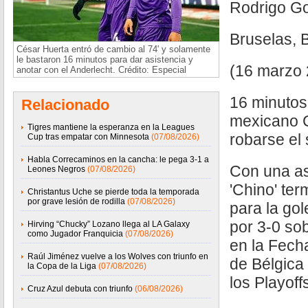
Rodrigo G
Bruselas, 
César Huerta entró de cambio al 74' y solamente
le bastaron 16 minutos para dar asistencia y
(16 marzo 
anotar con el Anderlecht. Crédito: Especial
16 minutos 
Relacionado
mexicano 
Tigres mantiene la esperanza en la Leagues
robarse el
Cup tras empatar con Minnesota
(07/08/2026)
Habla Correcaminos en la cancha: le pega 3-1 a
Con una asi
Leones Negros
(07/08/2026)
'Chino' ter
Christantus Uche se pierde toda la temporada
por grave lesión de rodilla
(07/08/2026)
para la go
por 3-0 so
Hirving “Chucky” Lozano llega al LA Galaxy
como Jugador Franquicia
(07/08/2026)
en la Fech
Raúl Jiménez vuelve a los Wolves con triunfo en
de Bélgica
la Copa de la Liga
(07/08/2026)
los Playoff
Cruz Azul debuta con triunfo
(06/08/2026)