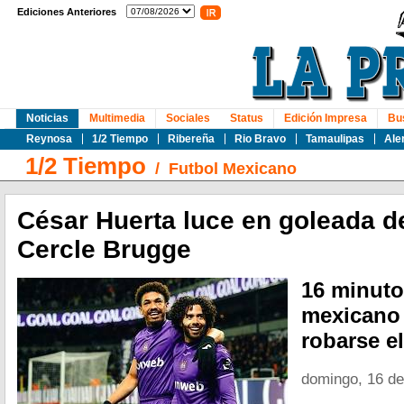
Ediciones Anteriores
Noticias
Multimedia
Sociales
Status
Edición Impresa
Bu
Reynosa
1/2 Tiempo
Ribereña
Rio Bravo
Tamaulipas
Ale
1/2 Tiempo
/
Futbol Mexicano
César Huerta luce en goleada de
Cercle Brugge
16 minuto
mexicano 
robarse e
domingo, 16 d