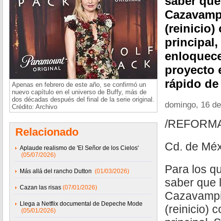
saber que 
Cazavampi
(reinicio)
principal,
enloquece
proyecto 
rápido de
Apenas en febrero de este año, se confirmó un
nuevo capítulo en el universo de Buffy, más de
dos décadas después del final de la serie original.
domingo, 16 d
Crédito: Archivo
/REFORM
Relacionado
Cd. de Méx
Aplaude realismo de 'El Señor de los Cielos'
(05/07/2026)
Para los q
Más allá del rancho Dutton
(01/03/2026)
saber que l
Cazan las risas
(07/01/2026)
Cazavampir
Llega a Netflix documental de Depeche Mode
(reinicio) c
(05/01/2026)