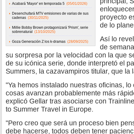
principal, 
Acabará 'Mayor' en temporada 5
(05/01/2026)
enloquecer
Desenchufará MTV emisiones de varias de sus
proyecto e
cadenas
(30/11/2025)
de lo plan
Millie Bobby Brown protagonizará 'Prism', serie
sobrenatural
(13/10/2025)
Así lo reve
Goza Generación Z los k-dramas
(28/09/2025)
de semana,
su sorpresa por la velocidad con la que s
de su icónica serie, donde interpretó el pa
Summers, la cazavampiros titular, que la 
"Ya hemos instalado nuestras oficinas, lo 
cosas avanzan probablemente más rápido
explicó Gellar tras asociarse con Trainli
to Summer Travel in Europe.
"Pero creo que será un proceso bien pen
debe hacerse, todos deben tener pacienci