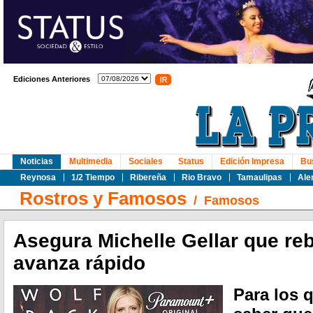
Ediciones Anteriores
Noticias
Multimedia
Sociales
Status
Edición Impresa
Bu
Reynosa
1/2 Tiempo
Ribereña
Rio Bravo
Tamaulipas
Ale
Rostros y Famosos
/
Famosos
Asegura Michelle Gellar que reb
avanza rápido
Para los 