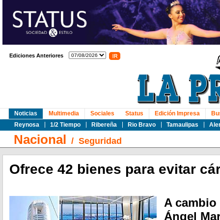
Ediciones Anteriores
Noticias
Multimedia
Sociales
Status
Edición Impresa
Bu
Reynosa
1/2 Tiempo
Ribereña
Rio Bravo
Tamaulipas
Ale
Nacional
/
Seguridad
Ofrece 42 bienes para evitar cá
A cambio 
Ángel Mar